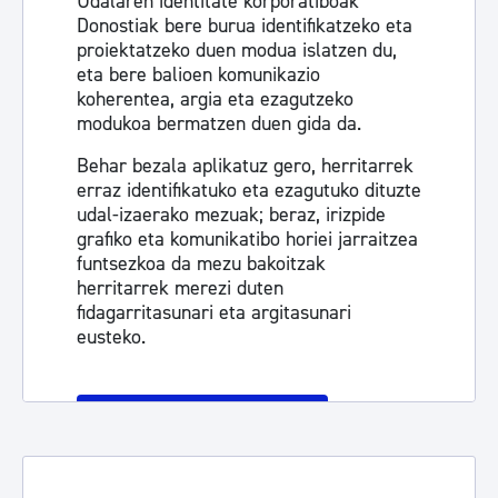
Udalaren identitate korporatiboak
Donostiak bere burua identifikatzeko eta
proiektatzeko duen modua islatzen du,
eta bere balioen komunikazio
koherentea, argia eta ezagutzeko
modukoa bermatzen duen gida da.
Behar bezala aplikatuz gero, herritarrek
erraz identifikatuko eta ezagutuko dituzte
udal-izaerako mezuak; beraz, irizpide
grafiko eta komunikatibo horiei jarraitzea
funtsezkoa da mezu bakoitzak
herritarrek merezi duten
fidagarritasunari eta argitasunari
eusteko.
Informazio gehiago