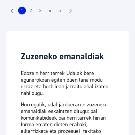
1
2
3
4
5
Orrialdea
Orrialdea
Orrialdea
Orrialdea
Orrialdea
Zuzeneko emanaldiak
Edozein herritarrek Udalak bere
egunerokoan egiten duen lana modu
erraz eta hurbilean jarraitu ahal izatea
nahi dugu.
Horregatik, udal jardueraren zuzeneko
emanaldiak eskaintzen ditugu: bai
komunikabideek bai herritarrek hiriari
forma ematen dioten erabaki,
elkarrizketa eta prozesuei irekitako