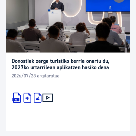
Donostiak zerga turistiko berria onartu du,
2027ko urtarrilean aplikatzen hasiko dena
2026/07/28 argitaratua