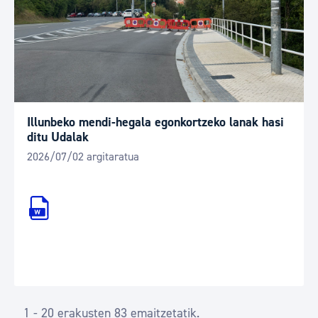
Illunbeko mendi-hegala egonkortzeko lanak hasi
ditu Udalak
2026/07/02 argitaratua
1 - 20 erakusten 83 emaitzetatik.