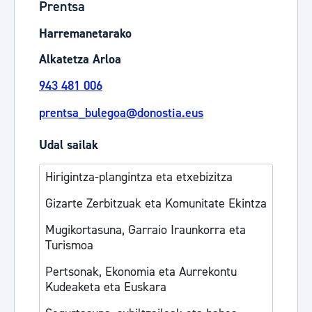
Prentsa
Harremanetarako
Alkatetza Arloa
943 481 006
prentsa_bulegoa@donostia.eus
Udal sailak
Hirigintza-plangintza eta etxebizitza
Gizarte Zerbitzuak eta Komunitate Ekintza
Mugikortasuna, Garraio Iraunkorra eta
Turismoa
Pertsonak, Ekonomia eta Aurrekontu
Kudeaketa eta Euskara