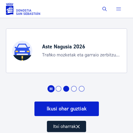
Eduki nagusira joan
Buscar
Aste Nagusia 2026
Trafiko mozketak eta garraio zerbitzu
bereziak
Ikusi ohar guztiak
Itxi oharrak