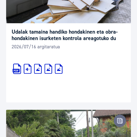
Udalak tamaina handiko hondakinen eta obra-
hondakinen isurketen kontrola areagotuko du
2026/07/16 argitaratua
Prentsa