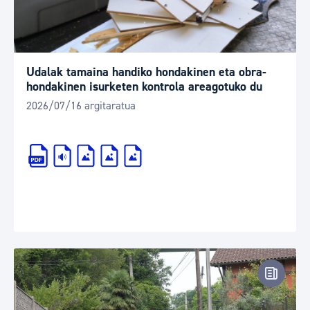
Udalak tamaina handiko hondakinen eta obra-
hondakinen isurketen kontrola areagotuko du
2026/07/16 argitaratua
Prentsa