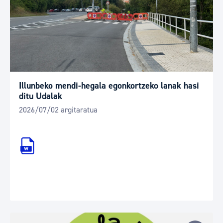
Illunbeko mendi-hegala egonkortzeko lanak hasi
ditu Udalak
2026/07/02 argitaratua