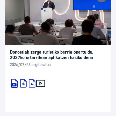
Donostiak zerga turistiko berria onartu du,
2027ko urtarrilean aplikatzen hasiko dena
2026/07/28 argitaratua