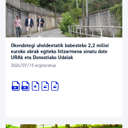
Okendotegi uholdeetatik babesteko 2,2 milioi
euroko obrak egiteko hitzarmena sinatu dute
URAk eta Donostiako Udalak
2026/07/15 argitaratua