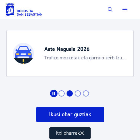
Eduki nagusira joan
Buscar
Aste Nagusia 2026
Trafiko mozketak eta garraio zerbitzu
bereziak
Ikusi ohar guztiak
Itxi oharrak