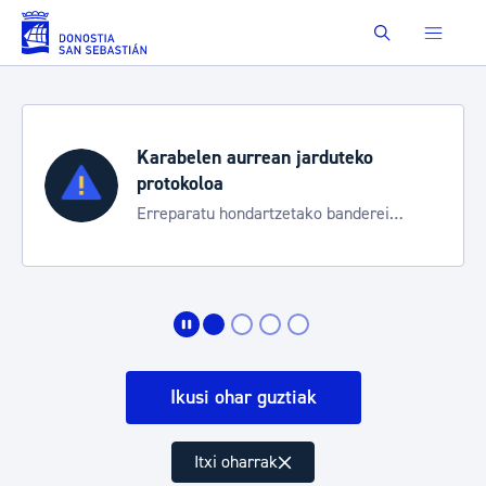
Eduki nagusira joan
Buscar
Karabelen aurrean jarduteko
protokoloa
Erreparatu hondartzetako banderei
egoeraren berri izateko
Ikusi ohar guztiak
Itxi oharrak