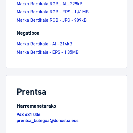
Marka Bertikala RGB - AI - 229kB
Marka Bertikala RGB - EPS - 1,41MB
Marka Bertikala RGB - JPG - 989kB
Negatiboa
Marka Bertikala - AI - 214kB
Marka Bertikala - EPS - 1,35MB
Prentsa
Harremanetarako
943 481 006
prentsa_bulegoa@donostia.eus