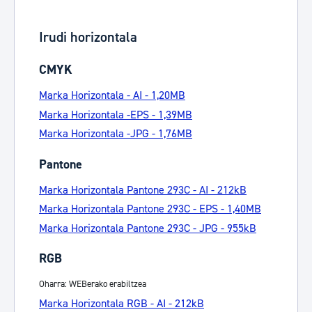
Irudi horizontala
CMYK
Marka Horizontala - AI - 1,20MB
Marka Horizontala -EPS - 1,39MB
Marka Horizontala -JPG - 1,76MB
Pantone
Marka Horizontala Pantone 293C - AI - 212kB
Marka Horizontala Pantone 293C - EPS - 1,40MB
Marka Horizontala Pantone 293C - JPG - 955kB
RGB
Oharra: WEBerako erabiltzea
Marka Horizontala RGB - AI - 212kB