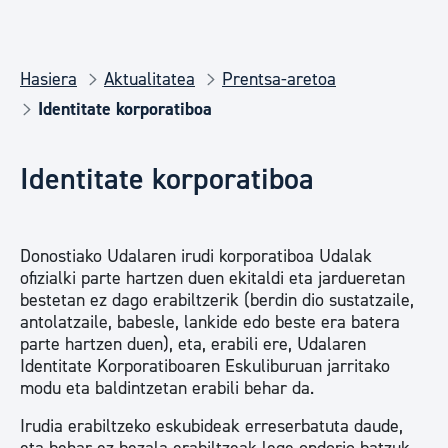
Hasiera
Aktualitatea
Prentsa-aretoa
Identitate korporatiboa
Identitate korporatiboa
Donostiako Udalaren irudi korporatiboa Udalak
ofizialki parte hartzen duen ekitaldi eta jardueretan
bestetan ez dago erabiltzerik (berdin dio sustatzaile,
antolatzaile, babesle, lankide edo beste era batera
parte hartzen duen), eta, erabili ere, Udalaren
Identitate Korporatiboaren Eskuliburuan jarritako
modu eta baldintzetan erabili behar da.
Irudia erabiltzeko eskubideak erreserbatuta daude,