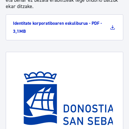
eta behar ez bezala erabiltzeak lege ondorio batzuk
ekar ditzake.
Identitate korporatiboaren eskuliburua - PDF -
3,1MB