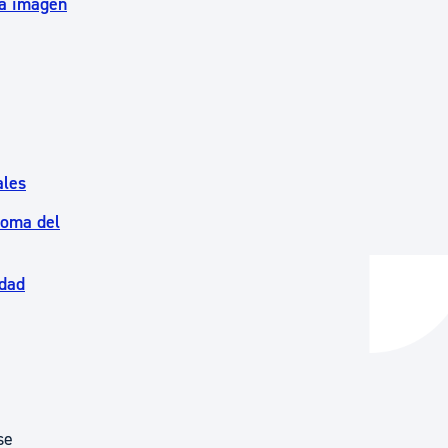
ia imagen
ales
noma del
edad
se