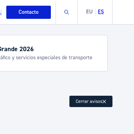
Buscar
EU
ES
Contacto
y servicios de verano
nostia Kirola, Donostia Kultura, San Telmo,
dalea, Turismo
mo
Cerrar avisos
esiduos y medioambiente