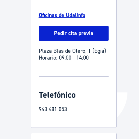
Catálogo de trámites
Oficinas de Udal!nfo
Pedir cita previa
Ayuda a la tramitación
Plaza Blas de Otero, 1 (Egia)
Horario: 09:00 - 14:00
Telefónico
943 481 053