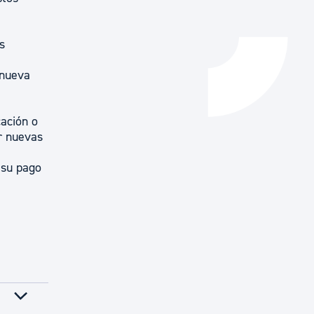
s
 nueva
cación o
r nuevas
 su pago