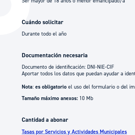
Ser mayor de 18 años o menor emancipado/a
La ciudad
Actualid
La ciudad ahora
Noticias
Cuándo solicitar
Descubre la ciudad
Avisos
Durante todo el año
La ciudad futura
Agenda cul
Documentación necesaria
Documento de identificación: DNI-NIE-CIF
Aportar todos los datos que puedan ayudar a identi
Nota
:
es obligatorio
el uso del formulario o del i
Tamaño máximo anexos:
10 Mb
Cantidad a abonar
Tasas por Servicios y Actividades Municipales