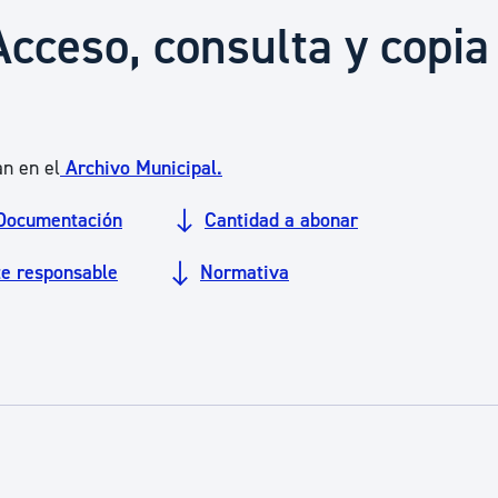
Euskera
Acceso, consulta y copia
Desarrollo económico 
n en el
Archivo Municipal.
Igualdad, Derechos Hu
Documentación
Cantidad a abonar
Cultura
te responsable
Normativa
Turismo