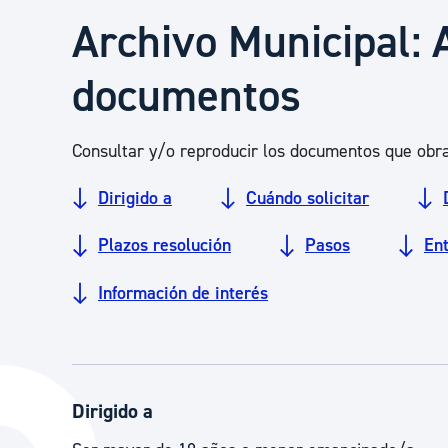
Seguridad ciudadana y emergencias
Archivo Municipal: 
documentos
Salud Pública, animales y consumo
Consultar y/o reproducir los documentos que obra
Infancia y juventud
Dirigido a
Cuándo solicitar
Participación ciudadana y asociacionismo
Plazos resolución
Pasos
En
Información de interés
Deporte
Dirigido a