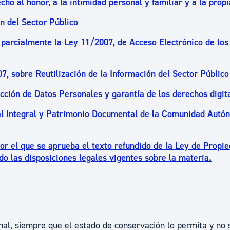
cho al honor, a la intimidad personal y familiar y a la prop
n del Sector Público
 parcialmente la Ley 11/2007, de Acceso Electrónico de los
7, sobre Reutilización de la Información del Sector Público
cción de Datos Personales y garantía de los derechos digit
al Integral y Patrimonio Documental de la Comunidad Autó
por el que se aprueba el texto refundido de la Ley de Propi
do las disposiciones legales vigentes sobre la materia.
nal, siempre que el estado de conservación lo permita y no 