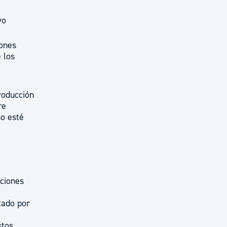
vo
iones
 los
roducción
re
o esté
iciones
tado por
stos