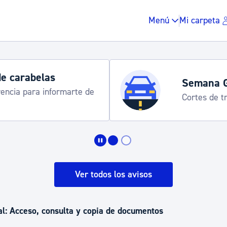
Menú
Mi carpeta
Horarios 
programa
Udalinfo, Do
Urgull, Hon
Impuestos y multas
Vivienda y urbanis
Ver todos los avisos
Espacio público, r
l: Acceso, consulta y copia de documentos