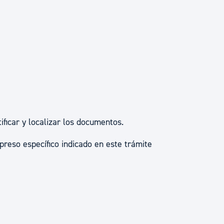
ad
Administración municipal
Tablón de anuncios oficiales
Calendario fiscal
tural
Portal de transparencia
ficar y localizar los documentos.
mpreso específico indicado en este trámite