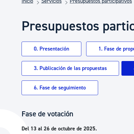
Inicio
Servicios
Presupuestos participativos
Seguridad ciudadana y emergencias
Presupuestos partic
Salud Pública, animales y consumo
Infancia y juventud
0. Presentación
1. Fase de prop
3. Publicación de las propuestas
Participación ciudadana y asociacionismo
6. Fase de seguimiento
Deporte
Fase de votación
Del 13 al 26 de octubre de 2025.