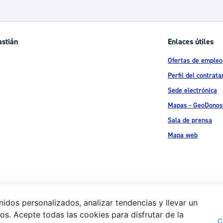
astián
Enlaces útiles
Ofertas de empleo
Perfil del contrata
Sede electrónica
Mapas - GeoDonos
Sala de prensa
Mapa web
idos personalizados, analizar tendencias y llevar un
s. Acepte todas las cookies para disfrutar de la
Aviso legal
Pol
 Ijentea 1,
C