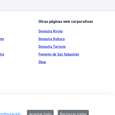
Otras páginas web corporativas
Donostia Kirola
nte
Donostia Kultura
Donostia Turismo
tia
Fomento de San Sebastián
Dbus
ítica de privacidad
Política de cookies
Declaración de accesibilidad
onfiguración
Aceptar todo
Rechazar todas