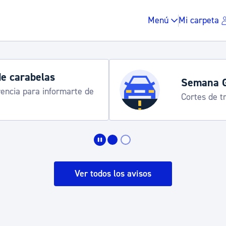
Menú
Mi carpeta
de carabelas
Semana 
rencia para informarte de
Cortes de tr
Impuestos y multas
Vivienda y urbanis
Ver todos los avisos
Espacio público, r