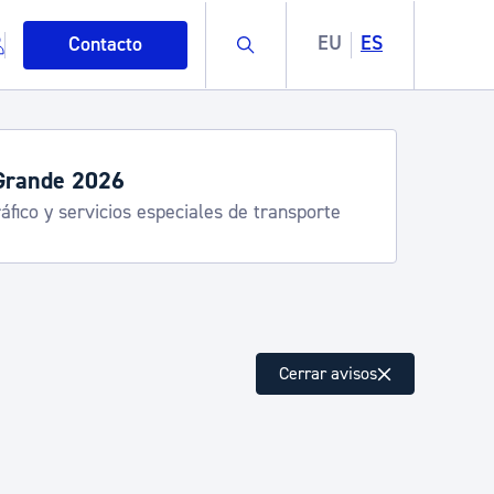
Buscar
EU
ES
Contacto
Grande 2026
áfico y servicios especiales de transporte
mo
Cerrar avisos
esiduos y medioambiente