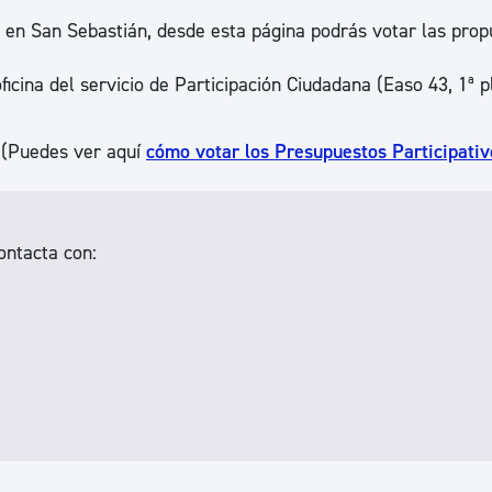
ad
Administración municipal
 en San Sebastián, desde esta página podrás votar las prop
Tablón de anuncios oficiales
cina del servicio de Participación Ciudadana (Easo 43, 1ª p
Calendario fiscal
tural
Portal de transparencia
. (Puedes ver aquí
cómo votar los Presupuestos Participati
ontacta con: