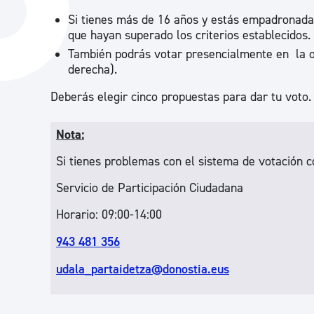
La ciudad
Actualid
Si tienes más de 16 años y estás empadronada
que hayan superado los criterios establecidos.
La ciudad ahora
Noticias
También podrás votar presencialmente en la ofi
Descubre la ciudad
Avisos
derecha).
La ciudad futura
Agenda cul
Deberás elegir cinco propuestas para dar tu voto
Nota:
Si tienes problemas con el sistema de votación c
Servicio de Participación Ciudadana
Horario: 09:00-14:00
943 481 356
udala_partaidetza@donostia.eus