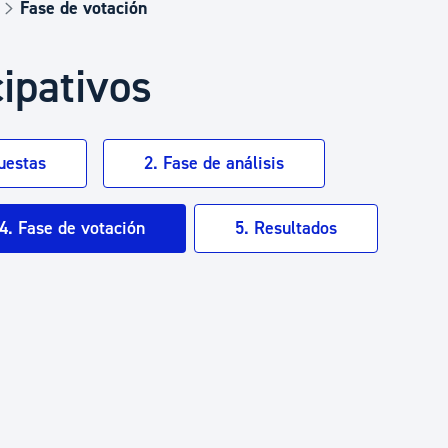
Euskera
Fase de votación
ipativos
Desarrollo económico 
Igualdad, Derechos Hu
uestas
2. Fase de análisis
4. Fase de votación
5. Resultados
Cultura
Turismo