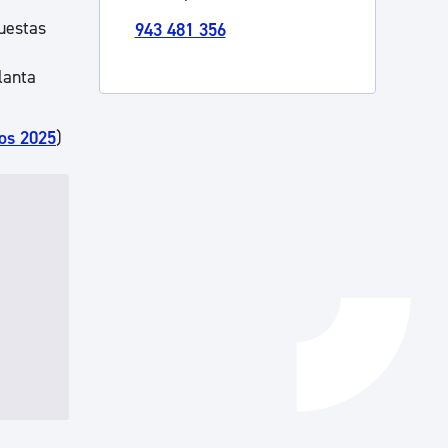
uestas
943 481 356
Catálogo de trámites
lanta
Ayuda a la tramitación
vos 2025
)