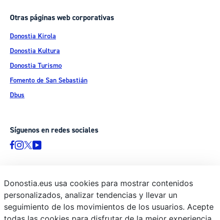
Otras páginas web corporativas
Donostia Kirola
Donostia Kultura
Donostia Turismo
Fomento de San Sebastián
Dbus
Síguenos en redes sociales
Donostia.eus usa cookies para mostrar contenidos
© Donostiako Udala - Ayuntamiento de Donostia / San Sebastián
personalizados, analizar tendencias y llevar un
Ijentea 1, 20003 Donostia / San Sebastián
seguimiento de los movimientos de los usuarios. Acepte
Aviso legal
todas las cookies para disfrutar de la mejor experiencia