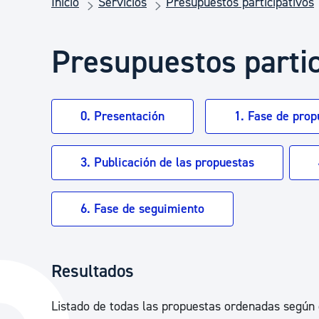
Inicio
Servicios
Presupuestos participativos
Seguridad ciudadana y emergencias
Presupuestos partic
Salud Pública, animales y consumo
Infancia y juventud
0. Presentación
1. Fase de prop
3. Publicación de las propuestas
Participación ciudadana y asociacionismo
6. Fase de seguimiento
Deporte
Resultados
Listado de todas las propuestas ordenadas según