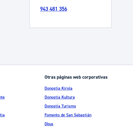
943 481 356
Catálogo de trámites
Ayuda a la tramitación
Otras páginas web corporativas
Donostia Kirola
nte
Donostia Kultura
Donostia Turismo
tia
Fomento de San Sebastián
Dbus