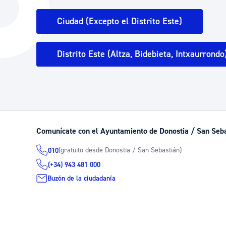
La ciudad
Actualid
Ciudad (Excepto el Distrito Este)
La ciudad ahora
Noticias
Descubre la ciudad
Avisos
Distrito Este (Altza, Bidebieta, Intxaurrondo
La ciudad futura
Agenda cul
Comunícate con el Ayuntamiento de Donostia / San Seb
(gratuito desde Donostia / San Sebastián)
010
(+34) 943 481 000
Buzón de la ciudadanía