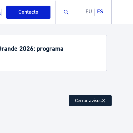
Buscar
EU
ES
Contacto
rande 2026: programa
mo
Cerrar avisos
esiduos y medioambiente