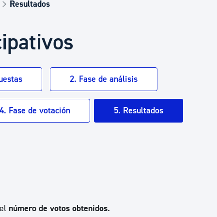
Euskera
Resultados
ipativos
Desarrollo económico 
Igualdad, Derechos Hu
uestas
2. Fase de análisis
4. Fase de votación
5. Resultados
Cultura
Turismo
 el
número de votos obtenidos.