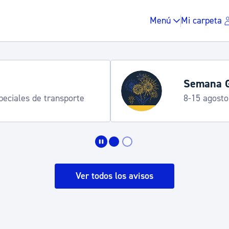
Menú
Mi carpeta
Semana G
speciales de transporte
8-15 agosto
Impuestos y multas
Vivienda y urbanis
Ver todos los avisos
Espacio público, r