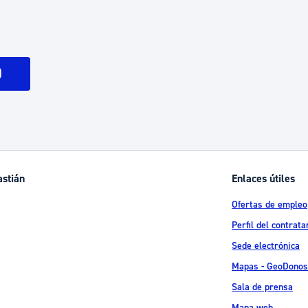
ad
Administración municipal
Tablón de anuncios oficiales
Calendario fiscal
)
tural
Portal de transparencia
astián
Enlaces útiles
Ofertas de empleo
Perfil del contrata
Sede electrónica
Mapas - GeoDonos
Sala de prensa
Mapa web