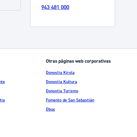
943 481 000
Catálogo de trámites
Ayuda a la tramitación
Otras páginas web corporativas
Donostia Kirola
nte
Donostia Kultura
Donostia Turismo
tia
Fomento de San Sebastián
Dbus