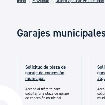
Inicio
Movilidad
Quiero aparcar en la ciudad
Seguridad ciudadana y emergencias
Salud Pública, animales y consumo
Garajes municipales
Infancia y juventud
Participación ciudadana y asociacionismo
Solicitud de plaza de
Sol
garaje de concesión
gar
Deporte
municipal
alq
Accede al trámite para
Acce
solicitar una plaza de garaje
solic
de concesión municipal
muni