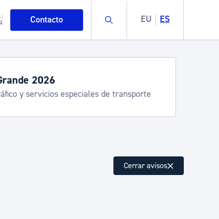
Buscar
EU
ES
Contacto
Grande 2026
áfico y servicios especiales de transporte
mo
Cerrar avisos
esiduos y medioambiente