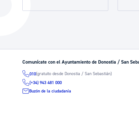
La ciudad
Actualid
La ciudad ahora
Noticias
Descubre la ciudad
Avisos
La ciudad futura
Agenda cul
Comunícate con el Ayuntamiento de Donostia / San Seb
(gratuito desde Donostia / San Sebastián)
010
(+34) 943 481 000
Buzón de la ciudadanía