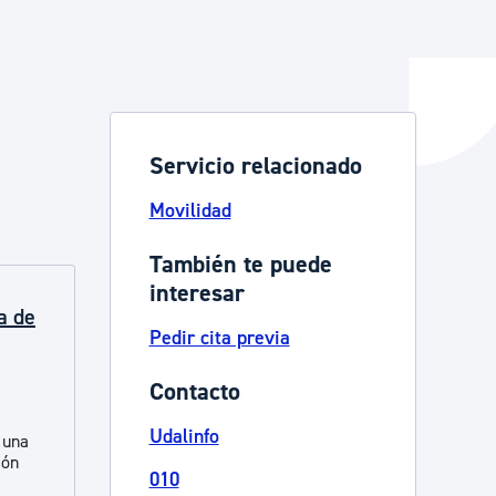
y empleo
Servicio relacionado
manos y convivencia
Movilidad
También te puede
interesar
a de
Pedir cita previa
Contacto
Udalinfo
e una
ión
010