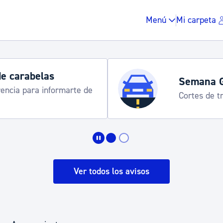
Menú
Mi carpeta
de carabelas
Semana 
rencia para informarte de
Cortes de tr
Impuestos y multas
Vivienda y urbanis
Ver todos los avisos
Espacio público, r