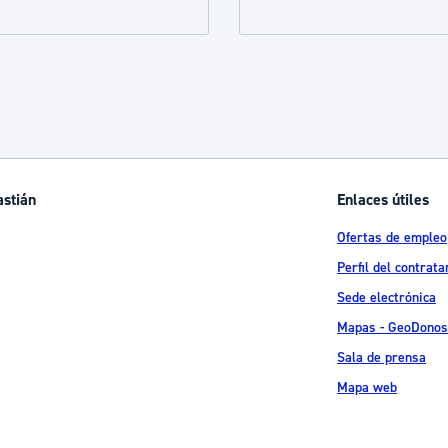
ad
Administración municipal
Tablón de anuncios oficiales
Calendario fiscal
tural
Portal de transparencia
astián
Enlaces útiles
Ofertas de empleo
Perfil del contrata
Sede electrónica
Mapas - GeoDonos
Sala de prensa
Mapa web