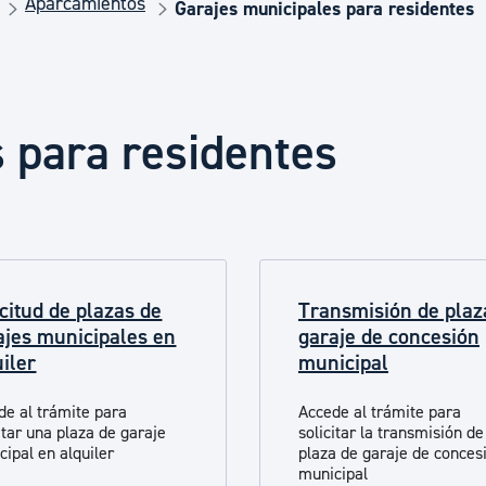
Aparcamientos
Euskera
Garajes municipales para residentes
Desarrollo económico 
 para residentes
Igualdad, Derechos Hu
Cultura
icitud de plazas de
Transmisión de plaz
ajes municipales en
garaje de concesión
Turismo
uiler
municipal
de al trámite para
Accede al trámite para
itar una plaza de garaje
solicitar la transmisión d
cipal en alquiler
plaza de garaje de conces
municipal