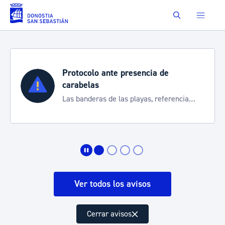
Saltar al contenido principal
Buscar
colo ante presencia de
Semana 
elas
Cortes de t
nderas de las playas, referencia
de transpo
nformarte de la situación
Ver todos los avisos
Cerrar avisos