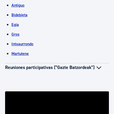
Antiguo
Bidebieta
Egia
Gros
Intxaurrondo
Martutene
Reuniones participativas (“Gazte Batzordeak”)