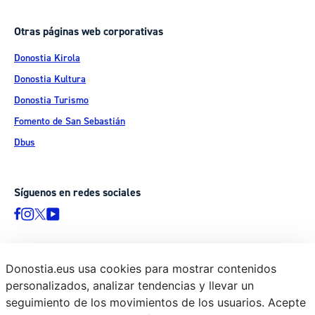
Otras páginas web corporativas
Donostia Kirola
Donostia Kultura
Donostia Turismo
Fomento de San Sebastián
Dbus
Síguenos en redes sociales
Donostia.eus usa cookies para mostrar contenidos
© Donostiako Udala - Ayuntamiento de Donostia / San Sebastián
personalizados, analizar tendencias y llevar un
Ijentea 1, 20003 Donostia / San Sebastián
seguimiento de los movimientos de los usuarios. Acepte