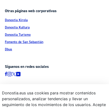
Otras páginas web corporativas
Donostia Kirola
Donostia Kultura
Donostia Turismo
Fomento de San Sebastián
Dbus
Síguenos en redes sociales
Donostia.eus usa cookies para mostrar contenidos
© Donostiako Udala - Ayuntamiento de Donostia / San Sebastián
personalizados, analizar tendencias y llevar un
Ijentea 1, 20003 Donostia / San Sebastián
seguimiento de los movimientos de los usuarios. Acepte