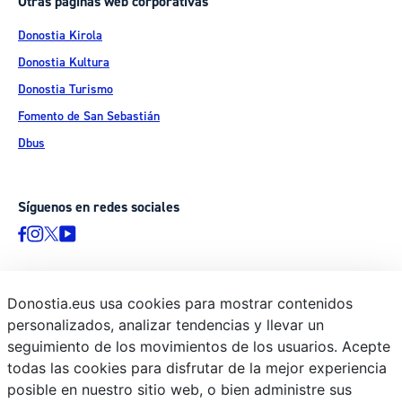
Otras páginas web corporativas
Donostia Kirola
Donostia Kultura
Donostia Turismo
Fomento de San Sebastián
Dbus
Síguenos en redes sociales
Donostia.eus usa cookies para mostrar contenidos
© Donostiako Udala - Ayuntamiento de Donostia / San Sebastián
personalizados, analizar tendencias y llevar un
Ijentea 1, 20003 Donostia / San Sebastián
seguimiento de los movimientos de los usuarios. Acepte
Aviso legal
todas las cookies para disfrutar de la mejor experiencia
Política de privacidad
posible en nuestro sitio web, o bien administre sus