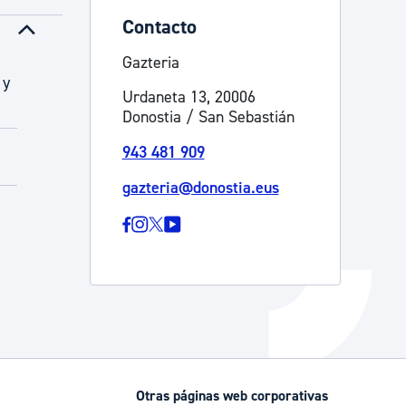
Contacto
Catálogo de trámites
Gazteria
 y
Urdaneta 13, 20006
Ayuda a la tramitación
Donostia / San Sebastián
943 481 909
gazteria@donostia.eus
Otras páginas web corporativas