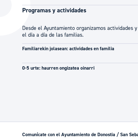
La ciudad
Actualid
Programas y actividades
La ciudad ahora
Noticias
Desde el Ayuntamiento organizamos actividades y 
Descubre la ciudad
Avisos
el día a día de las familias.
La ciudad futura
Agenda cul
Familiarekin jolasean: actividades en familia
0-5 urte: haurren ongizatea oinarri
Comunícate con el Ayuntamiento de Donostia / San Seb