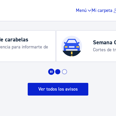
Menú
Mi carpeta
de carabelas
Semana 
rencia para informarte de
Cortes de tr
Impuestos y multas
Vivienda y urbanis
Ver todos los avisos
Espacio público, r