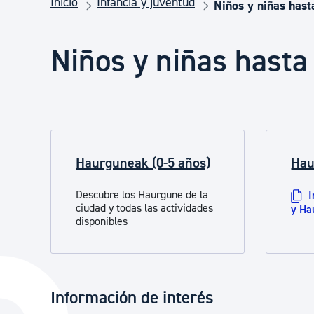
Inicio
Infancia y juventud
Seguridad ciudadana y emergencias
Niños y niñas hast
Niños y niñas hasta
Salud Pública, animales y consumo
Infancia y juventud
Haurguneak (0-5 años)
Hau
Participación ciudadana y asociacionismo
Descubre los Haurgune de la
I
ciudad y todas las actividades
y Ha
Deporte
disponibles
Información de interés