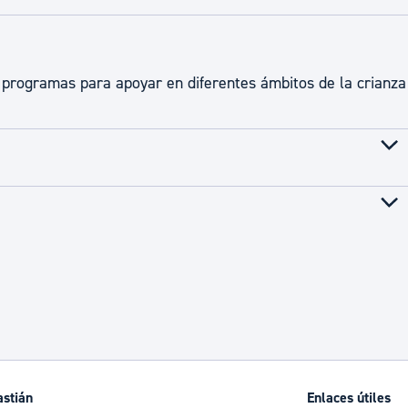
ad
Administración municipal
Tablón de anuncios oficiales
programas para apoyar en diferentes ámbitos de la crianza
Calendario fiscal
tural
Portal de transparencia
astián
Enlaces útiles