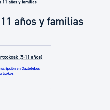
Euskera
a 11 años y familias
 11 años y familias
Desarrollo económico 
Igualdad, Derechos Hu
rtxokoak (5-11 años)
Cultura
nscripción en Gaztelekus
urtxokos
Turismo