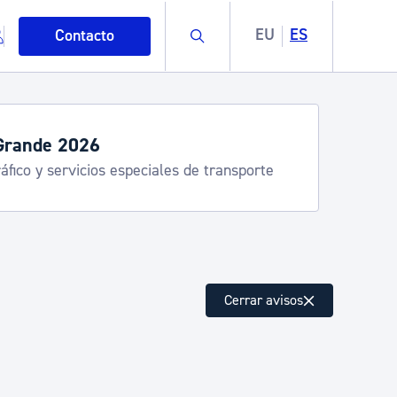
Buscar
EU
ES
Contacto
Grande 2026
áfico y servicios especiales de transporte
mo
Cerrar avisos
esiduos y medioambiente