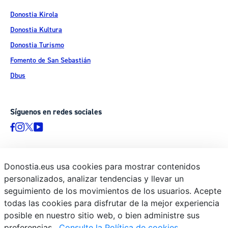
Donostia Kirola
Donostia Kultura
Donostia Turismo
Fomento de San Sebastián
Dbus
Síguenos en redes sociales
Donostia.eus usa cookies para mostrar contenidos
© Donostiako Udala - Ayuntamiento de Donostia / San Sebastián
personalizados, analizar tendencias y llevar un
Ijentea 1, 20003 Donostia / San Sebastián
seguimiento de los movimientos de los usuarios. Acepte
Aviso legal
todas las cookies para disfrutar de la mejor experiencia
Política de privacidad
posible en nuestro sitio web, o bien administre sus
preferencias.
Consulte la Política de cookies
Política de cookies