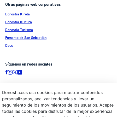
Otras páginas web corporativas
Donostia Kirola
Donostia Kultura
Donostia Turismo
Fomento de San Sebastián
Dbus
Síguenos en redes sociales
Donostia.eus usa cookies para mostrar contenidos
© Donostiako Udala - Ayuntamiento de Donostia / San Sebastián
personalizados, analizar tendencias y llevar un
Ijentea 1, 20003 Donostia / San Sebastián
seguimiento de los movimientos de los usuarios. Acepte
Aviso legal
todas las cookies para disfrutar de la mejor experiencia
Política de privacidad