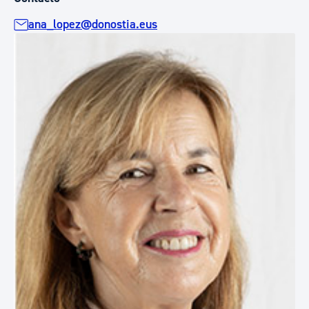
ana_lopez@donostia.eus