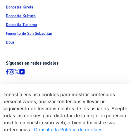
Donostia Kirola
Donostia Kultura
Donostia Turismo
Fomento de San Sebastián
Dbus
Síguenos en redes sociales
Donostia.eus usa cookies para mostrar contenidos
© Donostiako Udala - Ayuntamiento de Donostia / San Sebastián
personalizados, analizar tendencias y llevar un
Ijentea 1, 20003 Donostia / San Sebastián
seguimiento de los movimientos de los usuarios. Acepte
Aviso legal
todas las cookies para disfrutar de la mejor experiencia
Política de privacidad
posible en nuestro sitio web, o bien administre sus
preferencias.
Consulte la Política de cookies
Política de cookies