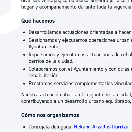
diversas ventajas, como asesoramiento jurídico, i
La ciudad
Actualid
hogar y acompañamiento durante toda la vigencia 
La ciudad ahora
Noticias
Qué hacemos
Descubre la ciudad
Avisos
Desarrollamos actuaciones orientadas a hacer 
La ciudad futura
Agenda cul
Gestionamos y ejecutamos operaciones urbanís
Ayuntamiento.
Impulsamos y ejecutamos actuaciones de rehabil
barrios de la ciudad.
Colaboramos con el Ayuntamiento y con otras e
rehabilitación.
Prestamos servicios complementarios vinculado
Nuestra actuación abarca el conjunto de la ciuda
contribuyendo a un desarrollo urbano equilibrado,
Cómo nos organizamos
Concejala delegada:
Nekane Arzallus Iturriza