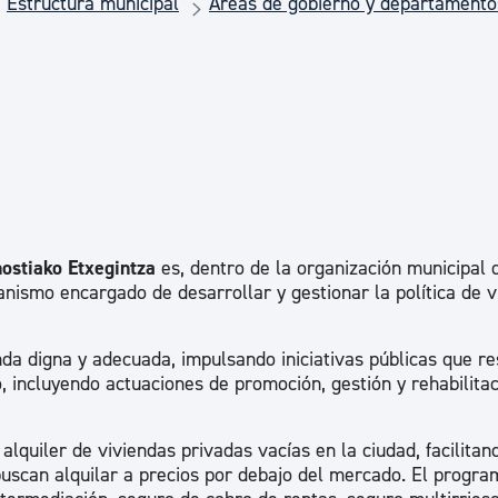
Estructura municipal
Áreas de gobierno y departamento
Euskera
Desarrollo económico 
Igualdad, Derechos Hu
Cultura
ostiako Etxegintza
es, dentro de la organización municipal 
nismo encargado de desarrollar y gestionar la política de v
Turismo
nda digna y adecuada, impulsando iniciativas públicas que r
, incluyendo actuaciones de promoción, gestión y rehabilitac
lquiler de viviendas privadas vacías en la ciudad, facilitan
buscan alquilar a precios por debajo del mercado. El progra