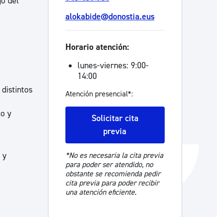
go del
Catálogo de trámites
alokabide@donostia.eus
Horario atención:
Ayuda a la tramitación
lunes-viernes: 9:00-
14:00
distintos
Atención presencial*:
o y
Solicitar cita
previa
 y
*No es necesaria la cita previa
para poder ser atendido, no
obstante se recomienda pedir
cita previa para poder recibir
una atención eficiente.