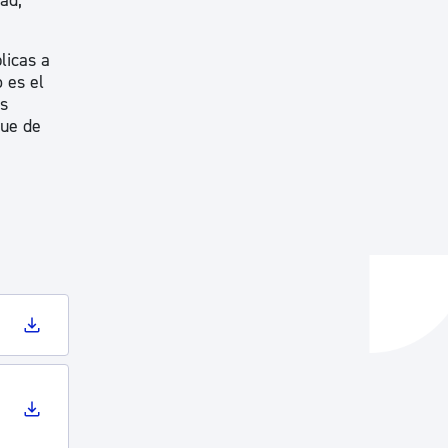
ad,
licas a
 es el
as
que de