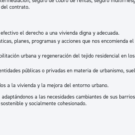
ntermediación, seguro de cobro de rentas, seguro multirries
ad
Administración municipal
del contrato.
Tablón de anuncios oficiales
Calendario fiscal
efectivo el derecho a una vivienda digna y adecuada.
tural
Portal de transparencia
ticas, planes, programas y acciones que nos encomienda el
itación urbana y regeneración del tejido residencial en los 
ntidades públicas o privadas en materia de urbanismo, suel
s a la vivienda y la mejora del entorno urbano.
d, adaptándonos a las necesidades cambiantes de sus barrios
 sostenible y socialmente cohesionado.