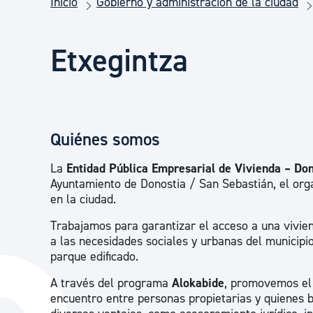
Inicio
Gobierno y administración de la ciudad
Seguridad ciudadana y emergencias
Etxegintza
Salud Pública, animales y consumo
Infancia y juventud
Quiénes somos
Participación ciudadana y asociacionismo
La
Entidad Pública Empresarial de Vivienda – Don
Ayuntamiento de Donostia / San Sebastián, el orga
en la ciudad.
Deporte
Trabajamos para garantizar el acceso a una vivie
a las necesidades sociales y urbanas del municipio
parque edificado.
A través del programa
Alokabide
, promovemos el a
encuentro entre personas propietarias y quienes 