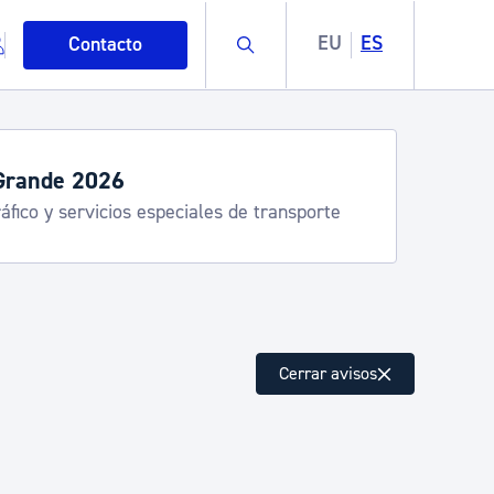
Buscar
EU
ES
Contacto
Semana Grande 2026: pro
8-15 agosto
mo
Cerrar avisos
esiduos y medioambiente