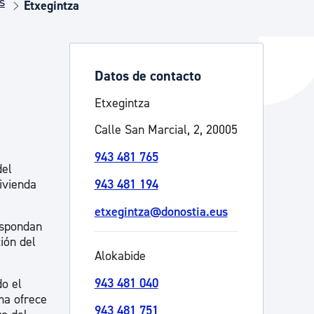
s
Etxegintza
y empleo
Datos de contacto
Etxegintza
manos y convivencia
Calle San Marcial, 2, 20005
943 481 765
del
ivienda
943 481 194
etxegintza@donostia.eus
espondan
ión del
Alokabide
943 481 040
do el
ma ofrece
943 481 751