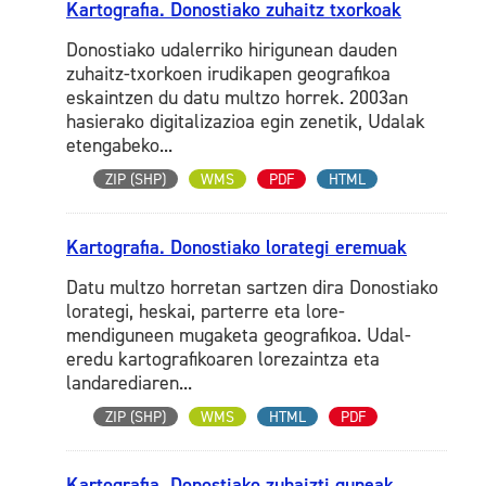
Kartografia. Donostiako zuhaitz txorkoak
Donostiako udalerriko hirigunean dauden
zuhaitz-txorkoen irudikapen geografikoa
eskaintzen du datu multzo horrek. 2003an
hasierako digitalizazioa egin zenetik, Udalak
etengabeko...
ZIP (SHP)
WMS
PDF
HTML
Kartografia. Donostiako lorategi eremuak
Datu multzo horretan sartzen dira Donostiako
lorategi, heskai, parterre eta lore-
mendiguneen mugaketa geografikoa. Udal-
eredu kartografikoaren lorezaintza eta
landarediaren...
ZIP (SHP)
WMS
HTML
PDF
Kartografia. Donostiako zuhaizti guneak