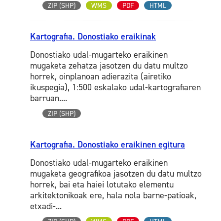
ZIP (SHP)
WMS
PDF
HTML
Kartografia. Donostiako eraikinak
Donostiako udal-mugarteko eraikinen
mugaketa zehatza jasotzen du datu multzo
horrek, oinplanoan adierazita (airetiko
ikuspegia), 1:500 eskalako udal-kartografiaren
barruan....
ZIP (SHP)
Kartografia. Donostiako eraikinen egitura
Donostiako udal-mugarteko eraikinen
mugaketa geografikoa jasotzen du datu multzo
horrek, bai eta haiei lotutako elementu
arkitektonikoak ere, hala nola barne-patioak,
etxadi-...