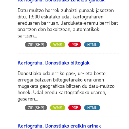
Datu multzo horrek zuhaizti guneak jasotzen
ditu, 1:500 eskalako udal-kartografiaren
ereduaren barruan. Jarduketa-eremu berri bat
onartzen den bakoitzean, automatikoki
sartzen...
ZIP (SHP)
WMS
PDF
HTML
Kartografia. Donostiako biltegiak
Donostiako udalerriko gas-, ur- eta beste
erregai batzuen biltegietarako eraikinen
mugaketa geografikoa biltzen du datu-multzo
honek. Udal eredu kartografikoko uraren,
gasaren...
ZIP (SHP)
WMS
PDF
HTML
Kartografia. Donostiako eraikin arinak