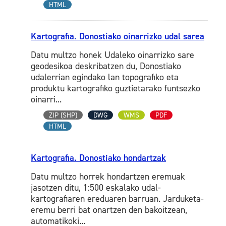
HTML
Kartografia. Donostiako oinarrizko udal sarea
Datu multzo honek Udaleko oinarrizko sare
geodesikoa deskribatzen du, Donostiako
udalerrian egindako lan topografiko eta
produktu kartografiko guztietarako funtsezko
oinarri...
ZIP (SHP)
DWG
WMS
PDF
HTML
Kartografia. Donostiako hondartzak
Datu multzo horrek hondartzen eremuak
jasotzen ditu, 1:500 eskalako udal-
kartografiaren ereduaren barruan. Jarduketa-
eremu berri bat onartzen den bakoitzean,
automatikoki...