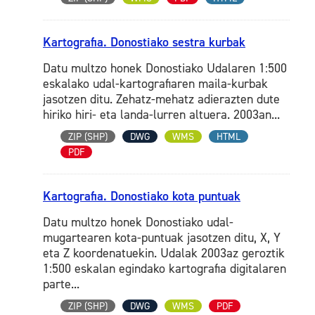
Kartografia. Donostiako sestra kurbak
Datu multzo honek Donostiako Udalaren 1:500
eskalako udal-kartografiaren maila-kurbak
jasotzen ditu. Zehatz-mehatz adierazten dute
hiriko hiri- eta landa-lurren altuera. 2003an...
ZIP (SHP)
DWG
WMS
HTML
PDF
Kartografia. Donostiako kota puntuak
Datu multzo honek Donostiako udal-
mugartearen kota-puntuak jasotzen ditu, X, Y
eta Z koordenatuekin. Udalak 2003az geroztik
1:500 eskalan egindako kartografia digitalaren
parte...
ZIP (SHP)
DWG
WMS
PDF