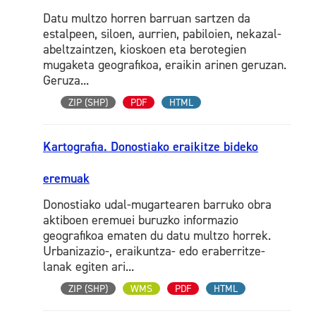
Datu multzo horren barruan sartzen da
estalpeen, siloen, aurrien, pabiloien, nekazal-
abeltzaintzen, kioskoen eta berotegien
mugaketa geografikoa, eraikin arinen geruzan.
Geruza...
ZIP (SHP)
PDF
HTML
Kartografia. Donostiako eraikitze bideko
eremuak
Donostiako udal-mugartearen barruko obra
aktiboen eremuei buruzko informazio
geografikoa ematen du datu multzo horrek.
Urbanizazio-, eraikuntza- edo eraberritze-
lanak egiten ari...
ZIP (SHP)
WMS
PDF
HTML