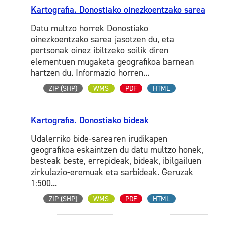
Kartografia. Donostiako oinezkoentzako sarea
Datu multzo horrek Donostiako
oinezkoentzako sarea jasotzen du, eta
pertsonak oinez ibiltzeko soilik diren
elementuen mugaketa geografikoa barnean
hartzen du. Informazio horren...
ZIP (SHP)
WMS
PDF
HTML
Kartografia. Donostiako bideak
Udalerriko bide-sarearen irudikapen
geografikoa eskaintzen du datu multzo honek,
besteak beste, errepideak, bideak, ibilgailuen
zirkulazio-eremuak eta sarbideak. Geruzak
1:500...
ZIP (SHP)
WMS
PDF
HTML