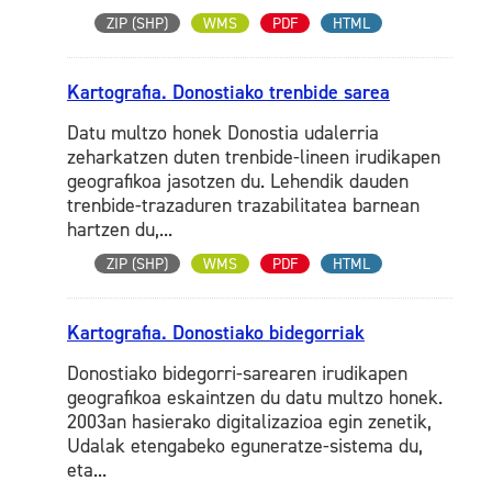
ZIP (SHP)
WMS
PDF
HTML
Kartografia. Donostiako trenbide sarea
Datu multzo honek Donostia udalerria
zeharkatzen duten trenbide-lineen irudikapen
geografikoa jasotzen du. Lehendik dauden
trenbide-trazaduren trazabilitatea barnean
hartzen du,...
ZIP (SHP)
WMS
PDF
HTML
Kartografia. Donostiako bidegorriak
Donostiako bidegorri-sarearen irudikapen
geografikoa eskaintzen du datu multzo honek.
2003an hasierako digitalizazioa egin zenetik,
Udalak etengabeko eguneratze-sistema du,
eta...