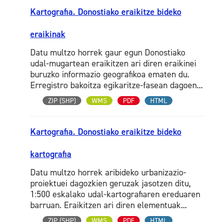
Kartografia. Donostiako eraikitze bideko
eraikinak
Datu multzo horrek gaur egun Donostiako
udal-mugartean eraikitzen ari diren eraikinei
buruzko informazio geografikoa ematen du.
Erregistro bakoitza egikaritze-fasean dagoen...
ZIP (SHP)
WMS
PDF
HTML
Kartografia. Donostiako eraikitze bideko
kartografia
Datu multzo horrek aribideko urbanizazio-
proiektuei dagozkien geruzak jasotzen ditu,
1:500 eskalako udal-kartografiaren ereduaren
barruan. Eraikitzen ari diren elementuak...
ZIP (SHP)
WMS
PDF
HTML