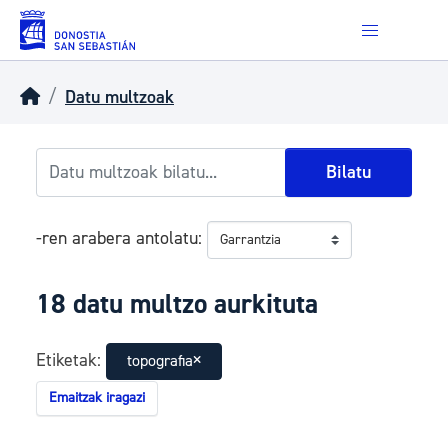
Skip to main content
Datu multzoak
Bilatu
-ren arabera antolatu
18 datu multzo aurkituta
Etiketak:
topografia
Emaitzak iragazi