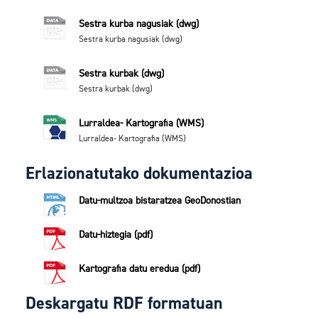
Sestra kurba nagusiak (dwg)
Sestra kurba nagusiak (dwg)
Sestra kurbak (dwg)
Sestra kurbak (dwg)
Lurraldea- Kartografia (WMS)
Lurraldea- Kartografia (WMS)
Erlazionatutako dokumentazioa
Datu-multzoa bistaratzea GeoDonostian
Datu-hiztegia (pdf)
Kartografia datu eredua (pdf)
Deskargatu RDF formatuan