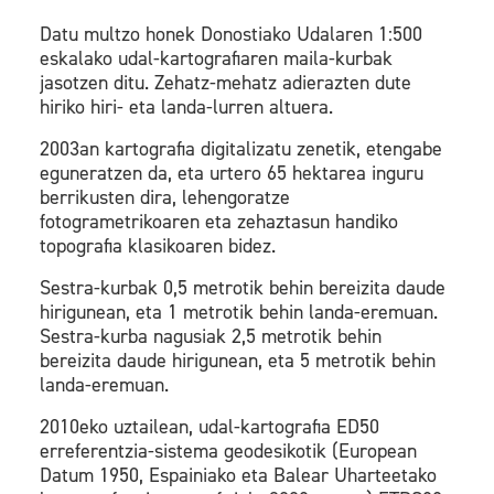
Datu multzo honek Donostiako Udalaren 1:500
eskalako udal-kartografiaren maila-kurbak
jasotzen ditu. Zehatz-mehatz adierazten dute
hiriko hiri- eta landa-lurren altuera.
2003an kartografia digitalizatu zenetik, etengabe
eguneratzen da, eta urtero 65 hektarea inguru
berrikusten dira, lehengoratze
fotogrametrikoaren eta zehaztasun handiko
topografia klasikoaren bidez.
Sestra-kurbak 0,5 metrotik behin bereizita daude
hirigunean, eta 1 metrotik behin landa-eremuan.
Sestra-kurba nagusiak 2,5 metrotik behin
bereizita daude hirigunean, eta 5 metrotik behin
landa-eremuan.
2010eko uztailean, udal-kartografia ED50
erreferentzia-sistema geodesikotik (European
Datum 1950, Espainiako eta Balear Uharteetako