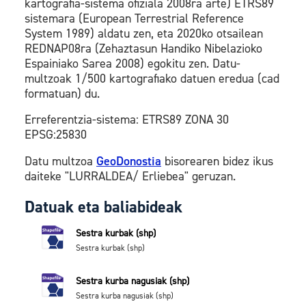
kartografia-sistema ofiziala 2008ra arte) ETRS89
sistemara (European Terrestrial Reference
System 1989) aldatu zen, eta 2020ko otsailean
REDNAP08ra (Zehaztasun Handiko Nibelazioko
Espainiako Sarea 2008) egokitu zen. Datu-
multzoak 1/500 kartografiako datuen eredua (cad
formatuan) du.
Erreferentzia-sistema: ETRS89 ZONA 30
EPSG:25830
Datu multzoa
GeoDonostia
bisorearen bidez ikus
daiteke "LURRALDEA/ Erliebea" geruzan.
Datuak eta baliabideak
Sestra kurbak (shp)
Sestra kurbak (shp)
Sestra kurba nagusiak (shp)
Sestra kurba nagusiak (shp)