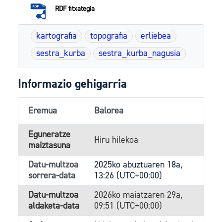
RDF fitxategia
kartografia
topografia
erliebea
sestra_kurba
sestra_kurba_nagusia
Informazio gehigarria
Eremua
Balorea
Eguneratze
Hiru hilekoa
maiztasuna
Datu-multzoa
2025ko abuztuaren 18a,
sorrera-data
13:26 (UTC+00:00)
Datu-multzoa
2026ko maiatzaren 29a,
aldaketa-data
09:51 (UTC+00:00)