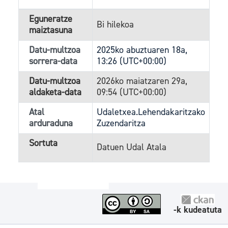
Eguneratze
Bi hilekoa
maiztasuna
Datu-multzoa
2025ko abuztuaren 18a,
sorrera-data
13:26 (UTC+00:00)
Datu-multzoa
2026ko maiatzaren 29a,
aldaketa-data
09:54 (UTC+00:00)
Atal
Udaletxea.Lehendakaritzako
arduraduna
Zuzendaritza
Sortuta
Datuen Udal Atala
-k kudeatuta