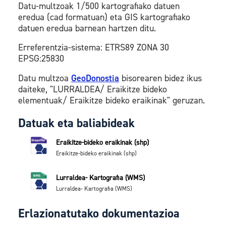
Datu-multzoak 1/500 kartografiako datuen
eredua (cad formatuan) eta GIS kartografiako
datuen eredua barnean hartzen ditu.
Erreferentzia-sistema: ETRS89 ZONA 30
EPSG:25830
Datu multzoa
GeoDonostia
bisorearen bidez ikus
daiteke, "LURRALDEA/ Eraikitze bideko
elementuak/ Eraikitze bideko eraikinak" geruzan.
Datuak eta baliabideak
Eraikitze-bideko eraikinak (shp)
Eraikitze-bideko eraikinak (shp)
Lurraldea- Kartografia (WMS)
Lurraldea- Kartografia (WMS)
Erlazionatutako dokumentazioa