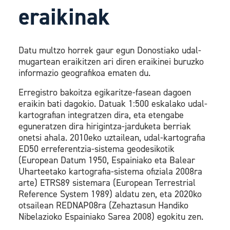
eraikinak
Datu multzo horrek gaur egun Donostiako udal-
mugartean eraikitzen ari diren eraikinei buruzko
informazio geografikoa ematen du.
Erregistro bakoitza egikaritze-fasean dagoen
eraikin bati dagokio. Datuak 1:500 eskalako udal-
kartografian integratzen dira, eta etengabe
eguneratzen dira hirigintza-jarduketa berriak
onetsi ahala. 2010eko uztailean, udal-kartografia
ED50 erreferentzia-sistema geodesikotik
(European Datum 1950, Espainiako eta Balear
Uharteetako kartografia-sistema ofiziala 2008ra
arte) ETRS89 sistemara (European Terrestrial
Reference System 1989) aldatu zen, eta 2020ko
otsailean REDNAP08ra (Zehaztasun Handiko
Nibelazioko Espainiako Sarea 2008) egokitu zen.