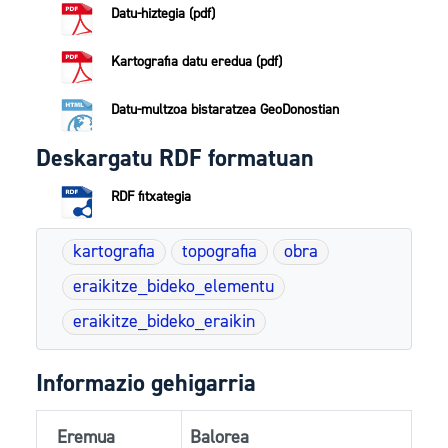
Datu-hiztegia (pdf)
Kartografia datu eredua (pdf)
Datu-multzoa bistaratzea GeoDonostian
Deskargatu RDF formatuan
RDF fitxategia
kartografia
topografia
obra
eraikitze_bideko_elementu
eraikitze_bideko_eraikin
Informazio gehigarria
Eremua
Balorea