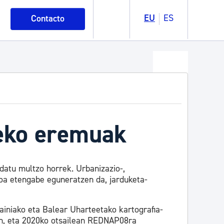
EU
ES
Contacto
deko eremuak
atu multzo horrek. Urbanizazio-,
ioa etengabe eguneratzen da, jarduketa-
ainiako eta Balear Uharteetako kartografia-
en, eta 2020ko otsailean REDNAP08ra