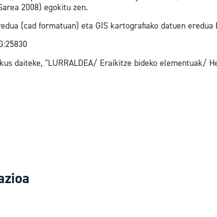
Sarea 2008) egokitu zen.
edua (cad formatuan) eta GIS kartografiako datuen eredua 
G:25830
ikus daiteke, "LURRALDEA/ Eraikitze bideko elementuak/ He
azioa