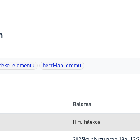
n
ideko_elementu
herri-lan_eremu
Balorea
Hiru hilekoa
2025ko abuztuaren 18a, 13: