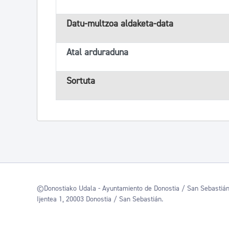
Datu-multzoa aldaketa-data
Atal arduraduna
Sortuta
©Donostiako Udala - Ayuntamiento de Donostia / San Sebastiá
Ijentea 1, 20003 Donostia / San Sebastián.