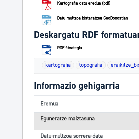
Kartografia datu eredua (pdf)
Datu-multzoa bistaratzea GeoDonostian
Deskargatu RDF formatua
RDF fitxategia
kartografia
topografia
eraikitze_b
Informazio gehigarria
Eremua
Eguneratze maiztasuna
Datu-multzoa sorrera-data