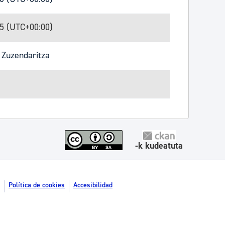
55 (UTC+00:00)
 Zuzendaritza
-k kudeatuta
Política de cookies
Accesibilidad