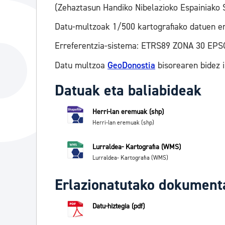
(Zehaztasun Handiko Nibelazioko Espainiako 
Datu-multzoak 1/500 kartografiako datuen er
Erreferentzia-sistema: ETRS89 ZONA 30 EPS
Datu multzoa
GeoDonostia
bisorearen bidez 
Datuak eta baliabideak
Herri-lan eremuak (shp)
Herri-lan eremuak (shp)
Lurraldea- Kartografia (WMS)
Lurraldea- Kartografia (WMS)
Erlazionatutako dokument
Datu-hiztegia (pdf)