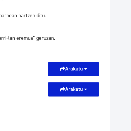
barnean hartzen ditu.
rri-lan eremua" geruzan.
Arakatu
Arakatu