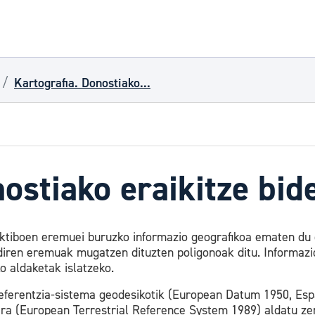
Kartografia. Donostiako...
nostiako eraikitze bi
tiboen eremuei buruzko informazio geografikoa ematen du d
 diren eremuak mugatzen dituzten poligonoak ditu. Informaz
o aldaketak islatzeko.
referentzia-sistema geodesikotik (European Datum 1950, Esp
ara (European Terrestrial Reference System 1989) aldatu z