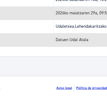
2026ko maiatzaren 29a, 09:
Udaletxea.Lehendakaritzako
Datuen Udal Atala
n
Aviso legal
Política de privacidad