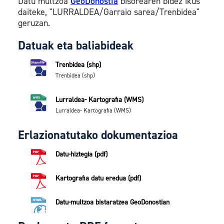
Datu multzoa
GeoDonostia
bisorearen bidez ikus
daiteke, "LURRALDEA/Garraio sarea/Trenbidea"
geruzan.
Datuak eta baliabideak
Trenbidea (shp)
Trenbidea (shp)
Lurraldea- Kartografia (WMS)
Lurraldea- Kartografia (WMS)
Erlazionatutako dokumentazioa
Datu-hiztegia (pdf)
Kartografia datu eredua (pdf)
Datu-multzoa bistaratzea GeoDonostian