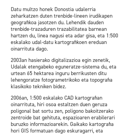
Datu multzo honek Donostia udalerria
zeharkatzen duten trenbide-lineen irudikapen
geografikoa jasotzen du. Lehendik dauden
trenbide-trazaduren trazabilitatea barnean
hartzen du, linea nagusi eta adar gisa, eta 1:500
eskalako udal-datu kartografikoen ereduan
oinarrituta dago.
2003an hasierako digitalizazioa egin zenetik,
Udalak etengabeko eguneratze-sistema du, eta
urtean 65 hektarea inguru berrikusten ditu
lehengoratze fotogrametrikoko eta topografia
klasikoko tekniken bidez.
2006an, 1:500 eskalako CAD kartografian
oinarrituta, hiri osoa estaltzen duen geruza
poligonal bat sortu zen, poligono bakoitzerako
zentroide bat gehituta, espazioaren erabilerari
buruzko informazioarekin. Gaikako kartografia
hori GIS formatuan dago eskuragarri, eta