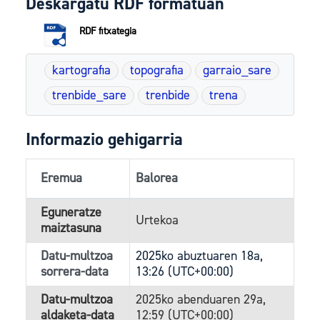
Deskargatu RDF formatuan
RDF fitxategia
kartografia
topografia
garraio_sare
trenbide_sare
trenbide
trena
Informazio gehigarria
Eremua
Balorea
Eguneratze
Urtekoa
maiztasuna
Datu-multzoa
2025ko abuztuaren 18a,
sorrera-data
13:26 (UTC+00:00)
Datu-multzoa
2025ko abenduaren 29a,
aldaketa-data
12:59 (UTC+00:00)