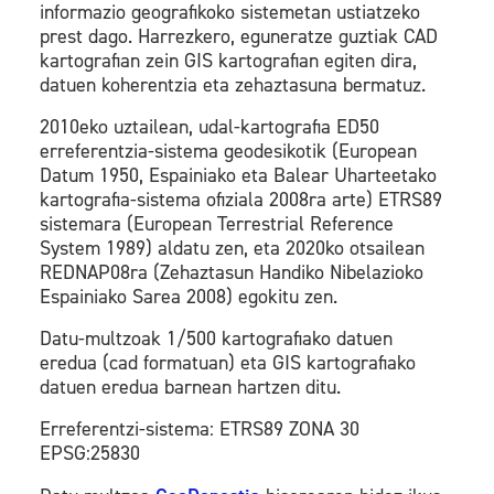
informazio geografikoko sistemetan ustiatzeko
prest dago. Harrezkero, eguneratze guztiak CAD
kartografian zein GIS kartografian egiten dira,
datuen koherentzia eta zehaztasuna bermatuz.
2010eko uztailean, udal-kartografia ED50
erreferentzia-sistema geodesikotik (European
Datum 1950, Espainiako eta Balear Uharteetako
kartografia-sistema ofiziala 2008ra arte) ETRS89
sistemara (European Terrestrial Reference
System 1989) aldatu zen, eta 2020ko otsailean
REDNAP08ra (Zehaztasun Handiko Nibelazioko
Espainiako Sarea 2008) egokitu zen.
Datu-multzoak 1/500 kartografiako datuen
eredua (cad formatuan) eta GIS kartografiako
datuen eredua barnean hartzen ditu.
Erreferentzi-sistema: ETRS89 ZONA 30
EPSG:25830