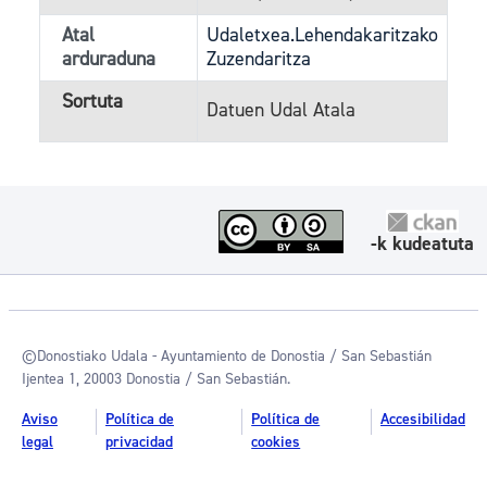
Atal
Udaletxea.Lehendakaritzako
arduraduna
Zuzendaritza
Sortuta
Datuen Udal Atala
-k kudeatuta
©Donostiako Udala - Ayuntamiento de Donostia / San Sebastián
Ijentea 1, 20003 Donostia / San Sebastián.
Aviso
Política de
Política de
Accesibilidad
legal
privacidad
cookies