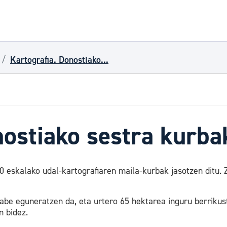
Kartografia. Donostiako...
nostiako sestra kurba
eskalako udal-kartografiaren maila-kurbak jasotzen ditu. Z
ngabe eguneratzen da, eta urtero 65 hektarea inguru berriku
n bidez.