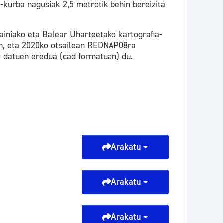
-kurba nagusiak 2,5 metrotik behin bereizita
ainiako eta Balear Uharteetako kartografia-
en, eta 2020ko otsailean REDNAP08ra
o datuen eredua (cad formatuan) du.
Arakatu
Arakatu
Arakatu