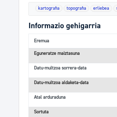
kartografia
topografia
erliebea
Informazio gehigarria
Eremua
Eguneratze maiztasuna
Datu-multzoa sorrera-data
Datu-multzoa aldaketa-data
Atal arduraduna
Sortuta