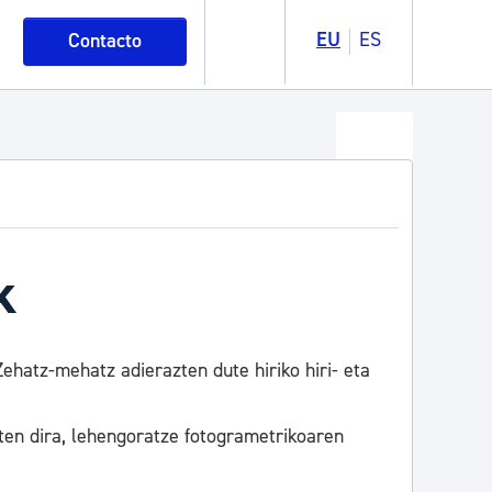
EU
ES
Contacto
k
ehatz-mehatz adierazten dute hiriko hiri- eta
sten dira, lehengoratze fotogrametrikoaren