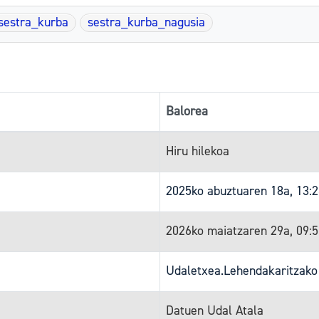
sestra_kurba
sestra_kurba_nagusia
Balorea
Hiru hilekoa
2025ko abuztuaren 18a, 13:
2026ko maiatzaren 29a, 09:
Udaletxea.Lehendakaritzako
Datuen Udal Atala