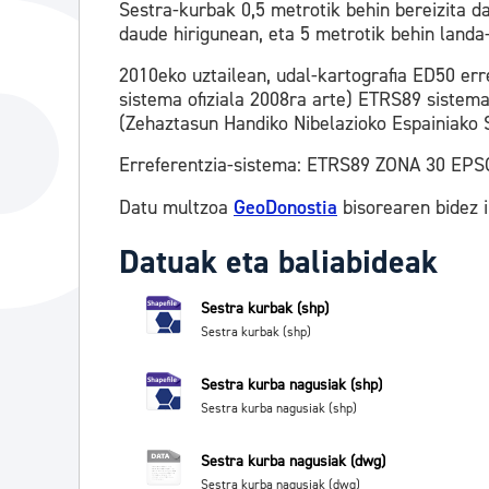
Sestra-kurbak 0,5 metrotik behin bereizita d
daude hirigunean, eta 5 metrotik behin land
2010eko uztailean, udal-kartografia ED50 er
sistema ofiziala 2008ra arte) ETRS89 sistem
(Zehaztasun Handiko Nibelazioko Espainiako 
Erreferentzia-sistema: ETRS89 ZONA 30 EPS
Datu multzoa
GeoDonostia
bisorearen bidez 
Datuak eta baliabideak
Sestra kurbak (shp)
Sestra kurbak (shp)
Sestra kurba nagusiak (shp)
Sestra kurba nagusiak (shp)
Sestra kurba nagusiak (dwg)
Sestra kurba nagusiak (dwg)