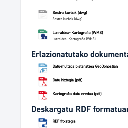
Sestra kurbak (dwg)
Sestra kurbak (dwg)
Lurraldea- Kartografia (WMS)
Lurraldea- Kartografia (WMS)
Erlazionatutako dokument
Datu-multzoa bistaratzea GeoDonostian
Datu-hiztegia (pdf)
Kartografia datu eredua (pdf)
Deskargatu RDF formatua
RDF fitxategia