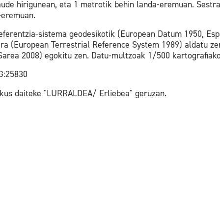
aude hirigunean, eta 1 metrotik behin landa-eremuan. Sestra
a-eremuan.
referentzia-sistema geodesikotik (European Datum 1950, Esp
ara (European Terrestrial Reference System 1989) aldatu z
Sarea 2008) egokitu zen. Datu-multzoak 1/500 kartografiak
G:25830
ikus daiteke "LURRALDEA/ Erliebea" geruzan.