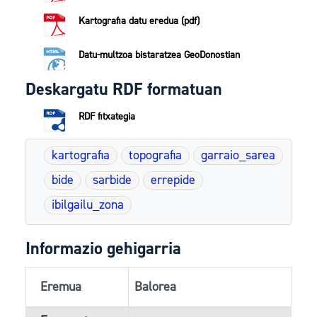
Kartografia datu eredua (pdf)
Datu-multzoa bistaratzea GeoDonostian
Deskargatu RDF formatuan
RDF fitxategia
kartografia
topografia
garraio_sarea
bide
sarbide
errepide
ibilgailu_zona
Informazio gehigarria
Eremua
Balorea