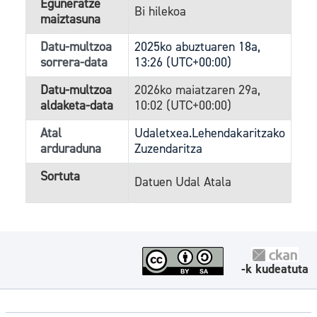
Eguneratze
Bi hilekoa
maiztasuna
Datu-multzoa
2025ko abuztuaren 18a,
sorrera-data
13:26 (UTC+00:00)
Datu-multzoa
2026ko maiatzaren 29a,
aldaketa-data
10:02 (UTC+00:00)
Atal
Udaletxea.Lehendakaritzako
arduraduna
Zuzendaritza
Sortuta
Datuen Udal Atala
-k kudeatuta