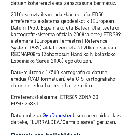
datuen koherentzia eta zehaztasuna bermatuz.
2010eko uztailean, udal-kartografia ED50
erreferentzia-sistema geodesikotik (European
Datum 1950, Espainiako eta Balear Uharteetako
kartografia-sistema ofiziala 2008ra arte) ETRS89
sistemara (European Terrestrial Reference
System 1989) aldatu zen, eta 2020ko otsailean
REDNAP08ra (Zehaztasun Handiko Nibelazioko
Espainiako Sarea 2008) egokitu zen.
Datu-multzoak 1/500 kartografiako datuen
eredua (CAD formatuan) eta GIS kartografiako
datuen eredua barnean hartzen ditu.
Erreferentzi-sistema: ETRS89 ZONA 30
EPSG:25830
Datu multzoa
GeoDonostia
bisorearen bidez ikus
daiteke, "LURRALDEA/Garraio sarea" geruzan.