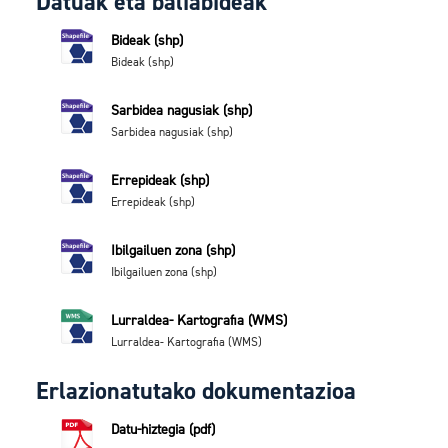
Datuak eta baliabideak
Bideak (shp)
Bideak (shp)
Sarbidea nagusiak (shp)
Sarbidea nagusiak (shp)
Errepideak (shp)
Errepideak (shp)
Ibilgailuen zona (shp)
Ibilgailuen zona (shp)
Lurraldea- Kartografia (WMS)
Lurraldea- Kartografia (WMS)
Erlazionatutako dokumentazioa
Datu-hiztegia (pdf)