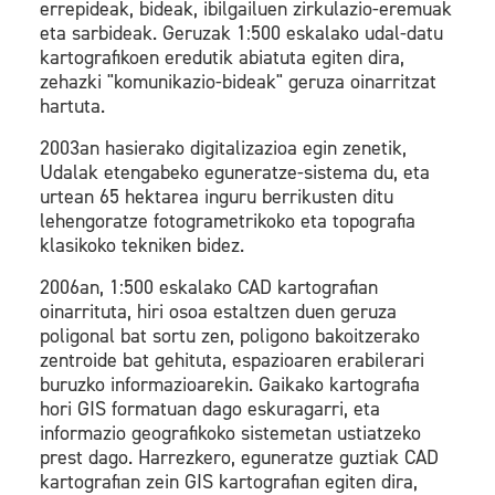
errepideak, bideak, ibilgailuen zirkulazio-eremuak
eta sarbideak. Geruzak 1:500 eskalako udal-datu
kartografikoen eredutik abiatuta egiten dira,
zehazki "komunikazio-bideak" geruza oinarritzat
hartuta.
2003an hasierako digitalizazioa egin zenetik,
Udalak etengabeko eguneratze-sistema du, eta
urtean 65 hektarea inguru berrikusten ditu
lehengoratze fotogrametrikoko eta topografia
klasikoko tekniken bidez.
2006an, 1:500 eskalako CAD kartografian
oinarrituta, hiri osoa estaltzen duen geruza
poligonal bat sortu zen, poligono bakoitzerako
zentroide bat gehituta, espazioaren erabilerari
buruzko informazioarekin. Gaikako kartografia
hori GIS formatuan dago eskuragarri, eta
informazio geografikoko sistemetan ustiatzeko
prest dago. Harrezkero, eguneratze guztiak CAD
kartografian zein GIS kartografian egiten dira,