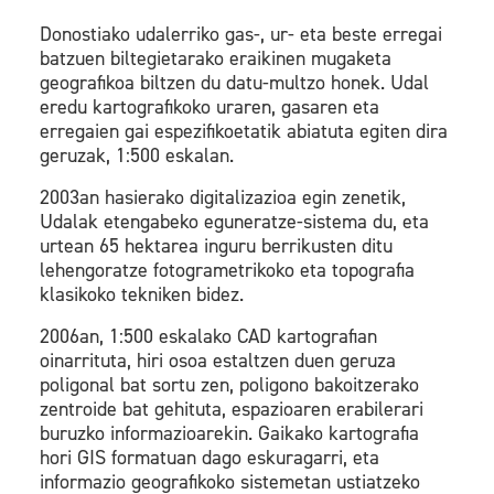
Donostiako udalerriko gas-, ur- eta beste erregai
batzuen biltegietarako eraikinen mugaketa
geografikoa biltzen du datu-multzo honek. Udal
eredu kartografikoko uraren, gasaren eta
erregaien gai espezifikoetatik abiatuta egiten dira
geruzak, 1:500 eskalan.
2003an hasierako digitalizazioa egin zenetik,
Udalak etengabeko eguneratze-sistema du, eta
urtean 65 hektarea inguru berrikusten ditu
lehengoratze fotogrametrikoko eta topografia
klasikoko tekniken bidez.
2006an, 1:500 eskalako CAD kartografian
oinarrituta, hiri osoa estaltzen duen geruza
poligonal bat sortu zen, poligono bakoitzerako
zentroide bat gehituta, espazioaren erabilerari
buruzko informazioarekin. Gaikako kartografia
hori GIS formatuan dago eskuragarri, eta
informazio geografikoko sistemetan ustiatzeko