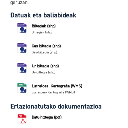
geruzan.
Datuak eta baliabideak
Biltegiak (shp)
Biltegiak (shp)
Gas-biltegia (shp)
Gas-biltegia (shp)
Ur-biltegia (shp)
Ur-biltegia (shp)
Lurraldea- Kartografia (WMS)
Lurraldea- Kartografia (WMS)
Erlazionatutako dokumentazioa
Datu-hiztegia (pdf)