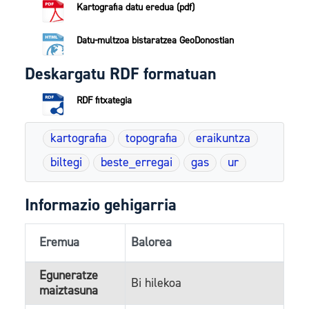
Kartografia datu eredua (pdf)
Datu-multzoa bistaratzea GeoDonostian
Deskargatu RDF formatuan
RDF fitxategia
kartografia
topografia
eraikuntza
biltegi
beste_erregai
gas
ur
Informazio gehigarria
Eremua
Balorea
Eguneratze
Bi hilekoa
maiztasuna