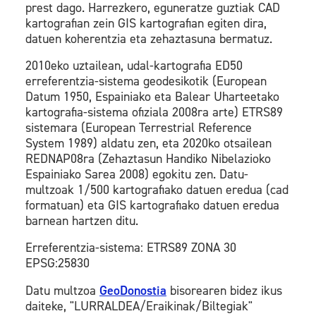
prest dago. Harrezkero, eguneratze guztiak CAD
kartografian zein GIS kartografian egiten dira,
datuen koherentzia eta zehaztasuna bermatuz.
2010eko uztailean, udal-kartografia ED50
erreferentzia-sistema geodesikotik (European
Datum 1950, Espainiako eta Balear Uharteetako
kartografia-sistema ofiziala 2008ra arte) ETRS89
sistemara (European Terrestrial Reference
System 1989) aldatu zen, eta 2020ko otsailean
REDNAP08ra (Zehaztasun Handiko Nibelazioko
Espainiako Sarea 2008) egokitu zen. Datu-
multzoak 1/500 kartografiako datuen eredua (cad
formatuan) eta GIS kartografiako datuen eredua
barnean hartzen ditu.
Erreferentzia-sistema: ETRS89 ZONA 30
EPSG:25830
Datu multzoa
GeoDonostia
bisorearen bidez ikus
daiteke, "LURRALDEA/Eraikinak/Biltegiak"