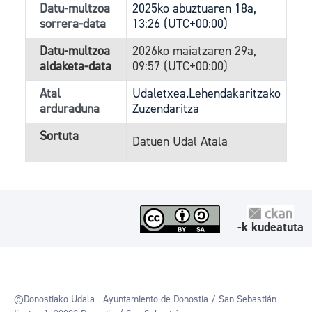
Datu-multzoa
2025ko abuztuaren 18a,
sorrera-data
13:26 (UTC+00:00)
Datu-multzoa
2026ko maiatzaren 29a,
aldaketa-data
09:57 (UTC+00:00)
Atal
Udaletxea.Lehendakaritzako
arduraduna
Zuzendaritza
Sortuta
Datuen Udal Atala
-k kudeatuta
©Donostiako Udala - Ayuntamiento de Donostia / San Sebastián