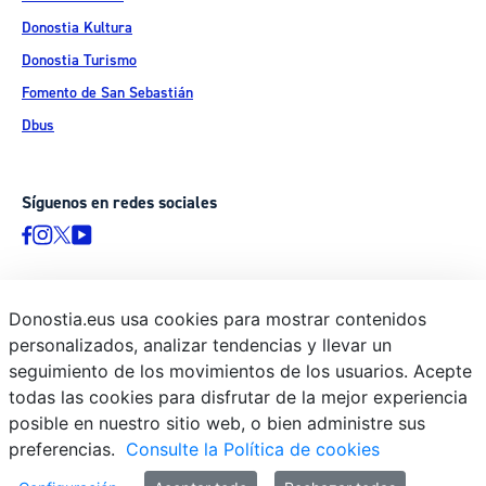
Donostia Kultura
Donostia Turismo
Fomento de San Sebastián
Dbus
Síguenos en redes sociales
Donostia.eus usa cookies para mostrar contenidos
© Donostiako Udala - Ayuntamiento de Donostia / San Sebastián
personalizados, analizar tendencias y llevar un
Ijentea 1, 20003 Donostia / San Sebastián
seguimiento de los movimientos de los usuarios. Acepte
Aviso legal
todas las cookies para disfrutar de la mejor experiencia
Política de privacidad
posible en nuestro sitio web, o bien administre sus
preferencias.
Consulte la Política de cookies
Política de cookies
Declaración de accesibilidad