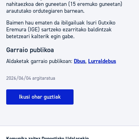
nahitaezkoa den guneetan (15 eremuko guneetan)
araututako ordutegiaren barnean.
Baimen hau ematen da ibilgailuak Isuri Gutxiko
Eremura (IGE) sartzeko ezarritako baldintzak
betetzeari kalterik egin gabe.
Garraio publikoa
Aldaketak garraio publikoan:
Dbus
,
Lurraldebus
2026/06/04 argitaratua
Ikusi ohar guztiak
Komunika zaitez Donostiako Udalarekin