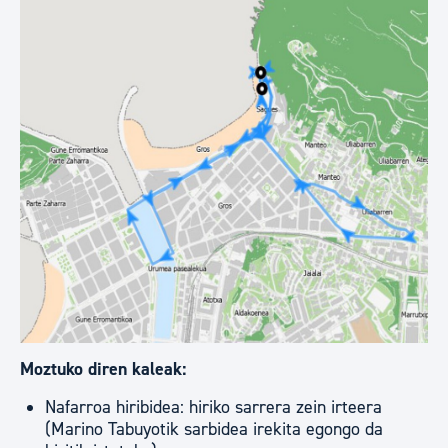
Moztuko diren kaleak:
Nafarroa hiribidea: hiriko sarrera zein irteera
(Marino Tabuyotik sarbidea irekita egongo da