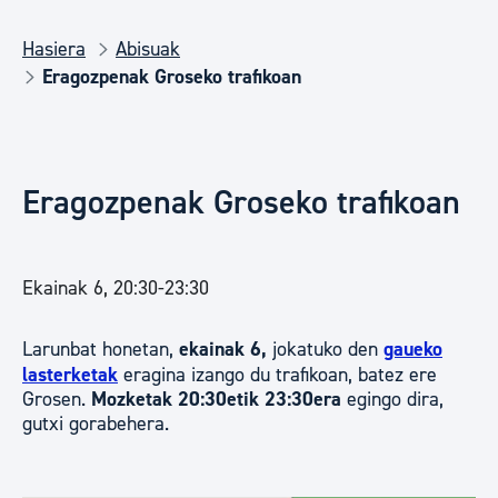
Hasiera
Abisuak
Eragozpenak Groseko trafikoan
Eragozpenak Groseko trafikoan
Ekainak 6, 20:30-23:30
Larunbat honetan,
ekainak 6,
jokatuko den
gaueko
lasterketak
eragina izango du trafikoan, batez ere
Grosen.
Mozketak 20:30etik 23:30era
egingo dira,
gutxi gorabehera.