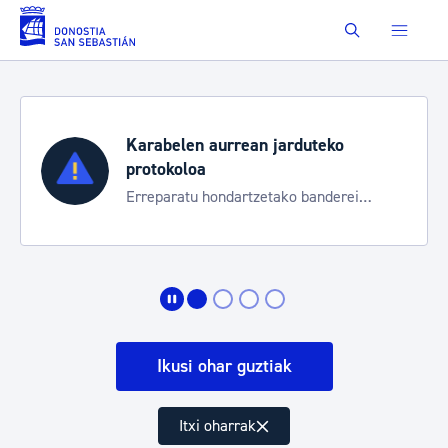
Eduki nagusira joan
Buscar
Karabelen aurrean jarduteko
protokoloa
Erreparatu hondartzetako banderei
egoeraren berri izateko
Ikusi ohar guztiak
Itxi oharrak