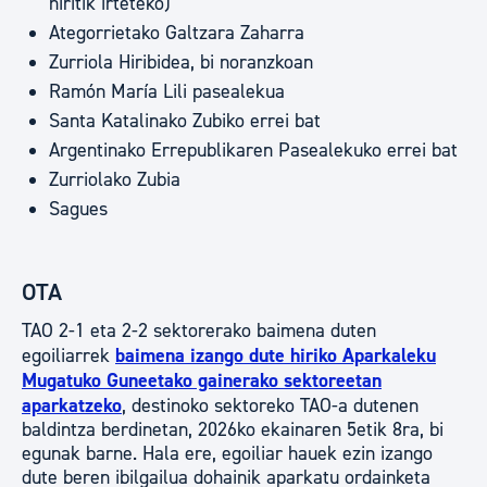
hiritik irteteko)
Ategorrietako Galtzara Zaharra
Zurriola Hiribidea, bi noranzkoan
Ramón María Lili pasealekua
Santa Katalinako Zubiko errei bat
Argentinako Errepublikaren Pasealekuko errei bat
Zurriolako Zubia
Sagues
OTA
TAO 2-1 eta 2-2 sektorerako baimena duten
egoiliarrek
baimena izango dute hiriko Aparkaleku
Mugatuko Guneetako gainerako sektoreetan
aparkatzeko
, destinoko sektoreko TAO-a dutenen
baldintza berdinetan, 2026ko ekainaren 5etik 8ra, bi
egunak barne. Hala ere, egoiliar hauek ezin izango
dute beren ibilgailua dohainik aparkatu ordainketa