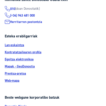
(doan Donostiatik)
010
(+34) 943 481 000
Herritarren postontzia
Esteka erabilgarriak
Lan-eskaintza
Kontratatzailearen profila
Egoitza elektronikoa
Mapak - GeoDonostia
Prentsa-aretoa
Web-mapa
Beste webgune korporatibo batzuk