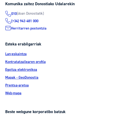
Komunika zaitez Donostiako Udalarekin
(doan Donostiatik)
010
(+34) 943 481 000
Herritarren postontzia
Esteka erabilgarriak
Lan-eskaintza
Kontratatzailearen profila
Egoitza elektronikoa
Mapak - GeoDonostia
Prentsa-aretoa
Web-mapa
Beste webgune korporatibo batzuk