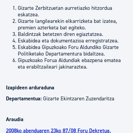
Gizarte Zerbitzuetan aurretiazko hitzordua
eskatzea.
Gizarte langilearekin elkarrizketa bat izatea,
premien azterketa bat egiteko.
Baldintzak betetzen diren egiaztatzea.
Eskabidea eta dokumentazioa erregistratzea.
Eskabidea Gipuzkoako Foru Aldundiko Gizarte
Politiketako Departamentura bidaltzea.
Gipuzkoako Forua Aldundiak ebazpena ematea
eta erabiltzaileari jakinaraztea.
Izapideen arduraduna
Departamentua:
Gizarte Ekintzaren Zuzendaritza
Araudia
2008ko abenduaren 23ko 87/08 Foru Dekretua,