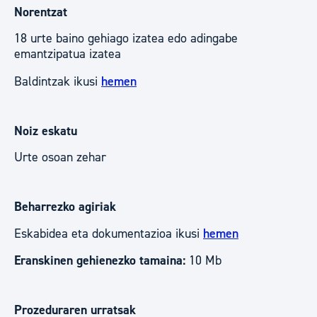
Norentzat
18 urte baino gehiago izatea edo adingabe
emantzipatua izatea
Baldintzak ikusi
hemen
Noiz eskatu
Urte osoan zehar
Beharrezko agiriak
Eskabidea eta dokumentazioa ikusi
hemen
Eranskinen gehienezko tamaina:
10 Mb
Prozeduraren urratsak