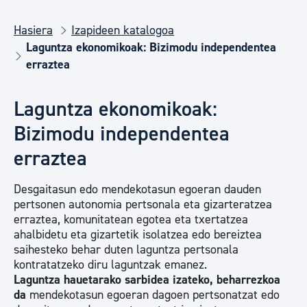
Hasiera
Izapideen katalogoa
Laguntza ekonomikoak: Bizimodu independentea
erraztea
Laguntza ekonomikoak:
Bizimodu independentea
erraztea
Desgaitasun edo mendekotasun egoeran dauden
pertsonen autonomia pertsonala eta gizarteratzea
erraztea, komunitatean egotea eta txertatzea
ahalbidetu eta gizartetik isolatzea edo bereiztea
saihesteko behar duten laguntza pertsonala
kontratatzeko diru laguntzak emanez.
Laguntza hauetarako sarbidea izateko, beharrezkoa
da
mendekotasun egoeran dagoen pertsonatzat edo