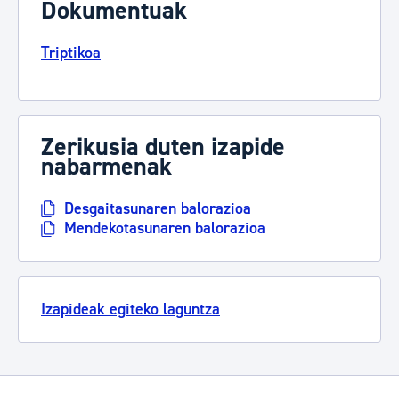
Dokumentuak
Triptikoa
Zerikusia duten izapide
nabarmenak
Desgaitasunaren balorazioa
Mendekotasunaren balorazioa
Izapideak egiteko laguntza