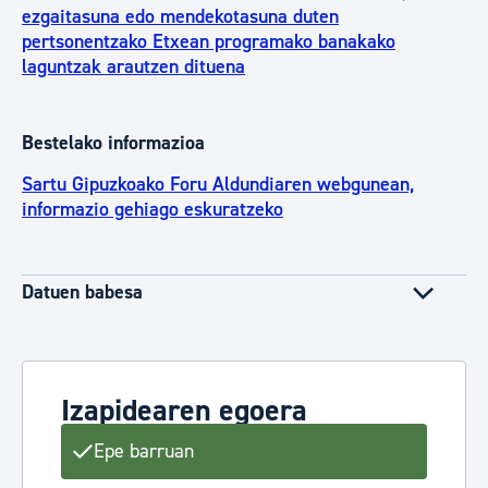
ezgaitasuna edo mendekotasuna duten
pertsonentzako Etxean programako banakako
laguntzak arautzen dituena
Bestelako informazioa
Sartu Gipuzkoako Foru Aldundiaren webgunean,
informazio gehiago eskuratzeko
Datuen babesa
Izapidearen egoera
Epe barruan