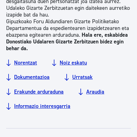
desgaitasuna duen pertsonatzat joa izatea aurrez.
Udaleko Gizarte Zerbitzuetan egin daitekeen aurretiko
izapide bat da hau.
Gipuzkoako Foru Aldundiaren Gizarte Politiketako
Departamentua da espedientearen izapidetzearen eta
ebazpena egitearen arduraduna.
Hala ere, eskabidea
Donostiako Udalaren Gizarte Zerbitzuen bidez egin
behar da.
Norentzat
Noiz eskatu
Dokumentazioa
Urratsak
Erakunde arduraduna
Araudia
Informazio interesgarria