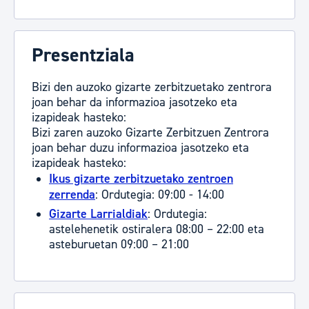
Presentziala
Bizi den auzoko gizarte zerbitzuetako zentrora
joan behar da informazioa jasotzeko eta
izapideak hasteko:
Bizi zaren auzoko Gizarte Zerbitzuen Zentrora
joan behar duzu informazioa jasotzeko eta
izapideak hasteko:
Ikus gizarte zerbitzuetako zentroen
zerrenda
: Ordutegia: 09:00 - 14:00
Gizarte Larrialdiak
: Ordutegia:
astelehenetik ostiralera 08:00 – 22:00 eta
asteburuetan 09:00 – 21:00