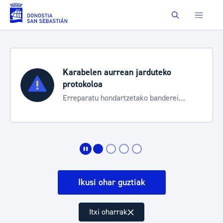
Eduki nagusira joan
Buscar
Karabelen aurrean jarduteko
protokoloa
Erreparatu hondartzetako banderei
egoeraren berri izateko
Ikusi ohar guztiak
Itxi oharrak