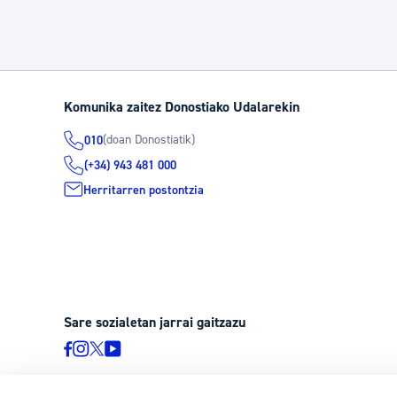
Komunika zaitez Donostiako Udalarekin
(doan Donostiatik)
010
(+34) 943 481 000
Herritarren postontzia
Sare sozialetan jarrai gaitzazu