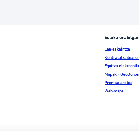
Esteka erabilgar
Lan-eskaintza
Kontratatzailearen
Egoitza elektronik
Mapak - GeoDonos
Prentsa-aretoa
Web-mapa