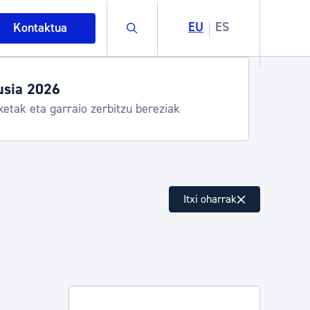
Buscar
EU
ES
Kontaktua
usia 2026
ketak eta garraio zerbitzu bereziak
Itxi oharrak
intza
ndakinak eta ingurumena