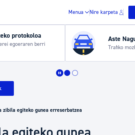
Menua
Nire karpeta
eko protokoloa
Aste Nag
rei egoeraren berri
Trafiko moz
Zergak eta isunak
k
Etxebizitza eta hirig
ta zibila egiteko gunea erreserbatzea
Gune publikoa, ho
ila egiteko gunea