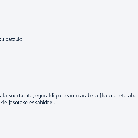
ku batzuk:
ala suertatuta, eguraldi partearen arabera (haizea, eta abar
kie jasotako eskabideei.