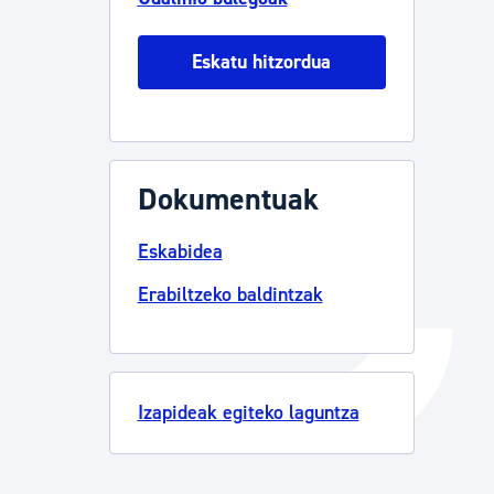
Eskatu hitzordua
Izapideen katalogoa
Tramitaziorako laguntza
Dokumentuak
Eskabidea
Erabiltzeko baldintzak
Izapideak egiteko laguntza