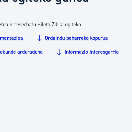
Euskara
oa erreserbatu Hileta Zibila egiteko
Garapen ekonomikoa e
mentazioa
Ordaindu beharreko kopurua
Berdintasuna, Giza Esk
rakunde arduraduna
Informazio interesgarria
Kultura
Turismoa