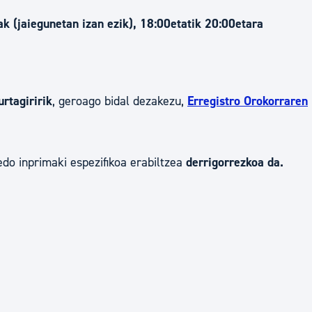
lak (jaiegunetan izan ezik), 18:00etatik 20:00etara
tea
Udal administrazioa
Iragarki ofizialen taula
Egutegi fiskala
enda
Gardentasun ataria
urtagiririk
, geroago bidal dezakezu,
Erregistro Orokorraren
edo inprimaki espezifikoa erabiltzea
derrigorrezkoa da.