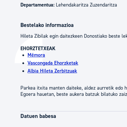
Departamentua:
Lehendakaritza Zuzendaritza
Bestelako informazioa
Hileta Zibilak egin daitezkeen Donostiako beste le
EHORZTETXEAK
Mémora
Vascongada Ehorzketak
Albia Hileta Zerbitzuak
Parkea itxita manten daiteke, aldez aurretik edo h
Egoera hauetan, beste aukera batzuk bilatuko zaiz
Datuen babesa