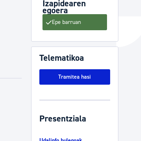
Izapidearen
egoera
Epe barruan
ta enplegua
ubideak eta bizikidetza
Telematikoa
Tramitea hasi
Presentziala
Udalinfo bulegoak