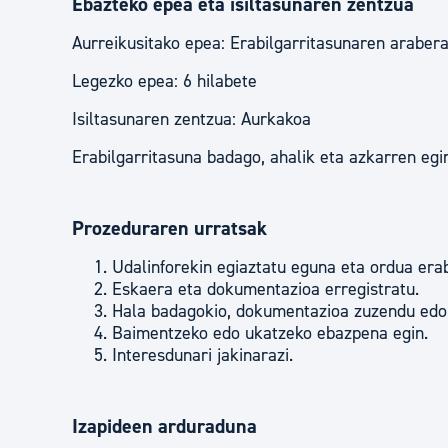
Ebazteko epea eta isiltasunaren zentzua
Aurreikusitako epea: Erabilgarritasunaren araber
Legezko epea: 6 hilabete
Isiltasunaren zentzua: Aurkakoa
Erabilgarritasuna badago, ahalik eta azkarren egi
Prozeduraren urratsak
Udalinforekin egiaztatu eguna eta ordua erab
Eskaera eta dokumentazioa erregistratu.
Hala badagokio, dokumentazioa zuzendu edo
Baimentzeko edo ukatzeko ebazpena egin.
Interesdunari jakinarazi.
Izapideen arduraduna