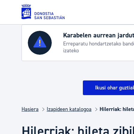
Eduki nagusira joan
Karabelen aurrean jardut
Erreparatu hondartzetako bande
Zerbitzuak
izateko
Errolda eta gai pertsonalak
Ikusi ohar guztia
Gizarte-zerbitzuak
Hasiera
Izapideen katalogoa
Hilerriak: hile
Mugikortasuna
Hilerriak: hileta zib