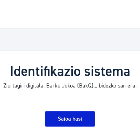
Identifikazio sistema
Ziurtagiri digitala, Barku Jokoa (BakQ)... bidezko sarrera.
Saioa hasi