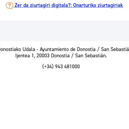
Zer da ziurtagiri digitala?: Onarturiko ziurtagiriak
nostiako Udala - Ayuntamiento de Donostia / San Sebasti
Ijentea 1, 20003 Donostia / San Sebastián.
(+34) 943 481000