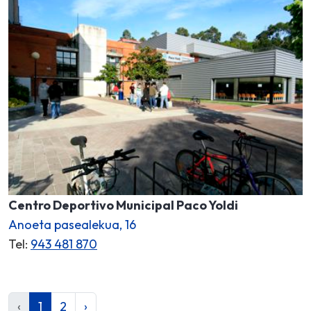
Centro Deportivo Municipal Paco Yoldi
Anoeta pasealekua, 16
Tel:
943 481 870
‹
1
2
›