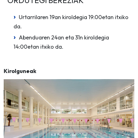
ORDUTEGI BEREZIAK
Urtarrilaren 19an kiroldegia 19:00etan itxiko
da.
Abenduaren 24an eta 31n kiroldegia
14:00etan itxiko da.
Kirolguneak