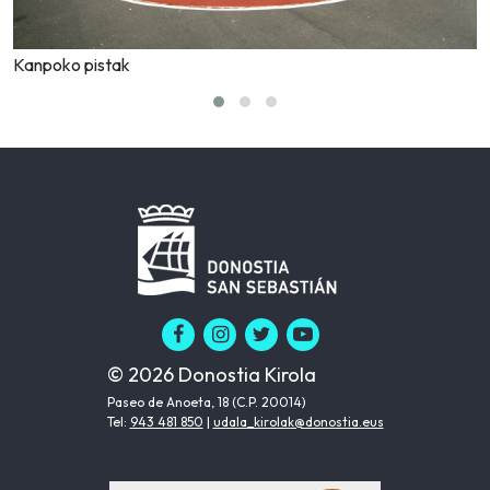
Kanpoko pistak
© 2026 Donostia Kirola
Paseo de Anoeta, 18 (C.P. 20014)
Tel:
943 481 850
|
udala_kirolak@donostia.eus