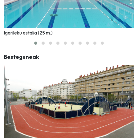
Igerileku estalia (25 m.)
Besteguneak