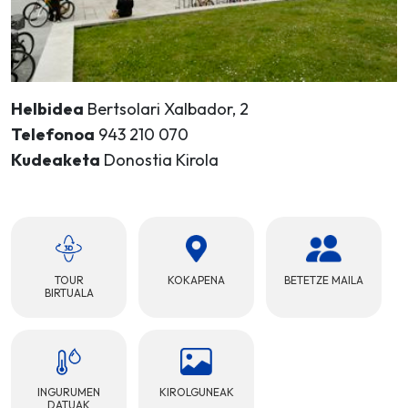
Helbidea
Bertsolari Xalbador, 2
Telefonoa
943 210 070
Kudeaketa
Donostia Kirola
TOUR
KOKAPENA
BETETZE MAILA
BIRTUALA
INGURUMEN
KIROLGUNEAK
DATUAK