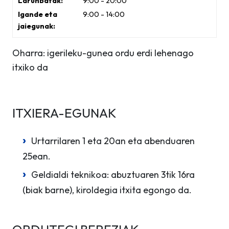
9:00 - 20:00
9:00 - 14:00
Oharra: igerileku-gunea ordu erdi lehenago
itxiko da
ITXIERA-EGUNAK
Urtarrilaren 1 eta 20an eta abenduaren
25ean.
Geldialdi teknikoa: abuztuaren 3tik 16ra
(biak barne), kiroldegia itxita egongo da.