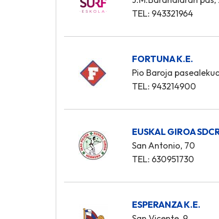
TEL: 943321964
FORTUNA K.E.
Pio Baroja pasealekua
TEL: 943214900
EUSKAL GIROA SDC
San Antonio, 70
TEL: 630951730
ESPERANZA K.E.
San Vicente, 9