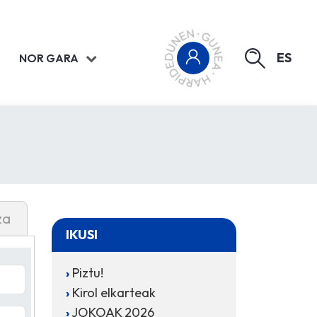
ES
NOR GARA
za
IKUSI
Piztu!
Kirol elkarteak
JOKOAK 2026