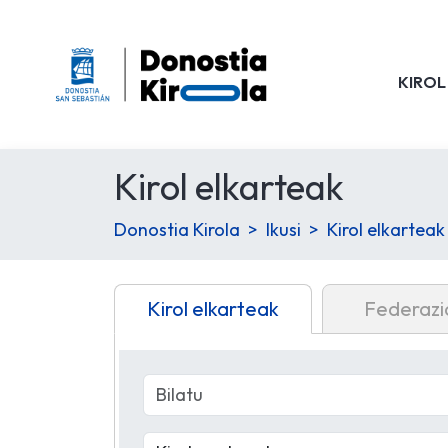
KIROL
Kirol elkarteak
Donostia Kirola
Ikusi
Kirol elkarteak
Kirol elkarteak
Federazi