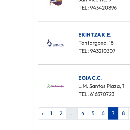
TEL: 943420896
EKINTZA K.E.
Tontorgoxo, 18
TEL: 943210307
EGIA C.C.
L.M. Santos Plaza, 1
TEL: 616570723
‹
1
2
...
4
5
6
7
8