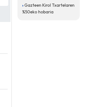
Gazteen Kirol Txartelaren
%50eko hobaria