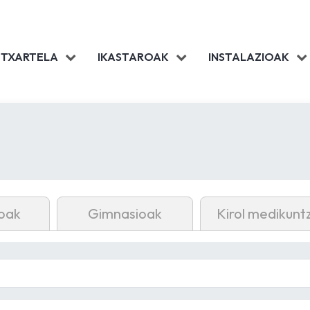
 TXARTELA
IKASTAROAK
INSTALAZIOAK
oak
Gimnasioak
Kirol medikunt