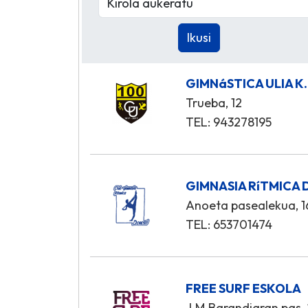
GIMNáSTICA ULIA K.
Trueba, 12
TEL: 943278195
GIMNASIA RíTMICA 
Anoeta pasealekua, 1
TEL: 653701474
FREE SURF ESKOLA
J.M.Barandiaran pas,