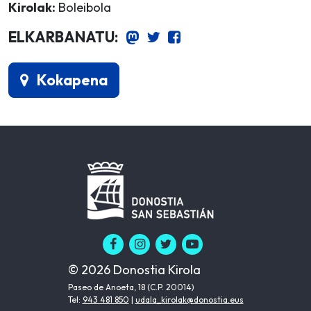
Kirolak:
Boleibola
ELKARBANATU:
Kokapena
© 2026 Donostia Kirola
Paseo de Anoeta, 18 (C.P. 20014)
Tel:
943 481 850
|
udala_kirolak@donostia.eus