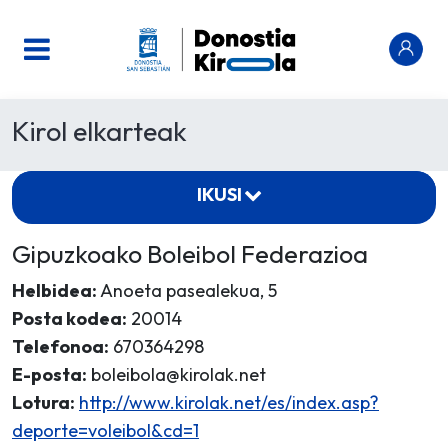
Kirol elkarteak
IKUSI
Gipuzkoako Boleibol Federazioa
Helbidea:
Anoeta pasealekua, 5
Posta kodea:
20014
Telefonoa:
670364298
E-posta:
boleibola@kirolak.net
Lotura:
http://www.kirolak.net/es/index.asp?
deporte=voleibol&cd=1