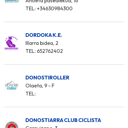
Anoeta pasealekua, 16
TEL: +34630984300
DORDOKA K.E.
Illarra bidea, 2
TEL: 652762402
DONOSTIROLLER
Olaeta, 9 - F
TEL:
DONOSTIARRA CLUB CICLISTA