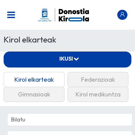
Kirol elkarteak
IKUSI
Kirol elkarteak
Federazioak
Gimnasioak
Kirol medikuntza