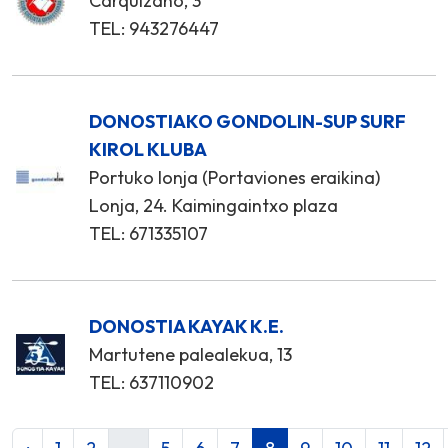
Carquizano, 3
TEL: 943276447
DONOSTIAKO GONDOLIN-SUP SURF
KIROL KLUBA
Portuko lonja (Portaviones eraikina)
Lonja, 24. Kaimingaintxo plaza
TEL: 671335107
DONOSTIA KAYAK K.E.
Martutene palealekua, 13
TEL: 637110902