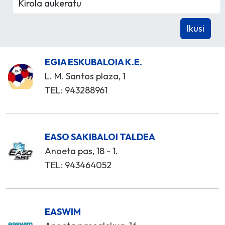
EGIA ESKUBALOIA K.E.
L. M. Santos plaza, 1
TEL: 943288961
EASO SAKIBALOI TALDEA
Anoeta pas, 18 - 1.
TEL: 943464052
EASWIM