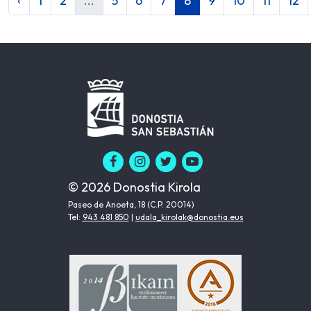
‹
1
2
...
5
6
7
8
9
10
11
12
© 2026 Donostia Kirola
Paseo de Anoeta, 18 (C.P. 20014)
Tel:
943 481 850
|
udala_kirolak@donostia.eus