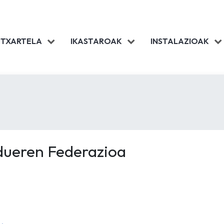
 TXARTELA
IKASTAROAK
INSTALAZIOAK
dueren Federazioa