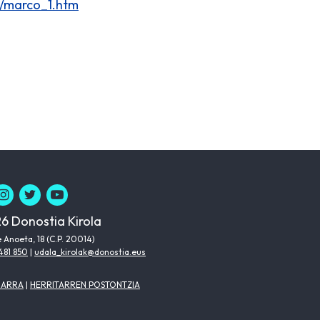
if/marco_1.htm
6 Donostia Kirola
 Anoeta, 18 (C.P. 20014)
481 850
|
udala_kirolak@donostia.eus
HARRA
|
HERRITARREN POSTONTZIA