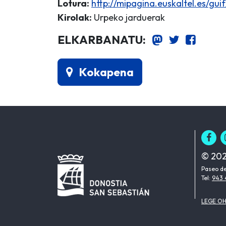
Lotura:
http://mipagina.euskaltel.es/gu
Kirolak:
Urpeko jarduerak
ELKARBANATU:
Kokapena
© 202
Paseo de
Tel:
943 
LEGE O