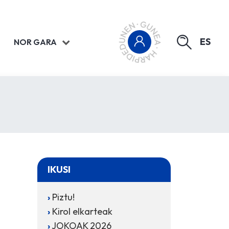
ES
NOR GARA
IKUSI
Piztu!
Kirol elkarteak
JOKOAK 2026