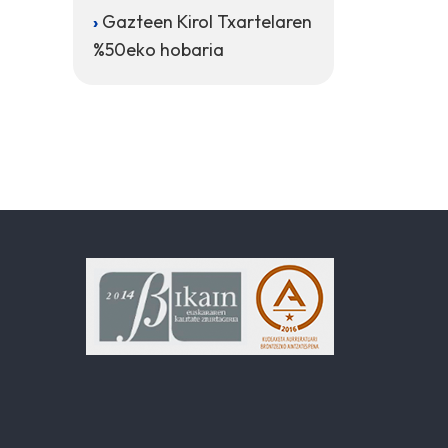
Gazteen Kirol Txartelaren
%50eko hobaria