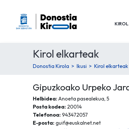
KIROL
Kirol elkarteak
Donostia Kirola
Ikusi
Kirol elkarteak
Gipuzkoako Urpeko Jar
Helbidea:
Anoeta pasealekua, 5
Posta kodea:
20014
Telefonoa:
943472057
E-posta:
guif@euskalnet.net