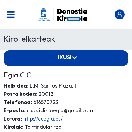
Kirol elkarteak
IKUSI
Egia C.C.
Helbidea:
L.M. Santos Plaza, 1
Posta kodea:
20012
Telefonoa:
616570723
E-posta:
clubciclistaegia@gmail.com
Lotura:
http://ccegia.es/
Kirolak:
Txirrindularitza