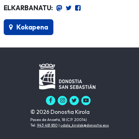
ELKARBANATU:
Kokapena
© 2026 Donostia Kirola
Paseo de Anoeta, 18 (C.P. 20014)
Tel:
943 481 850
|
udala_kirolak@donostia.eus