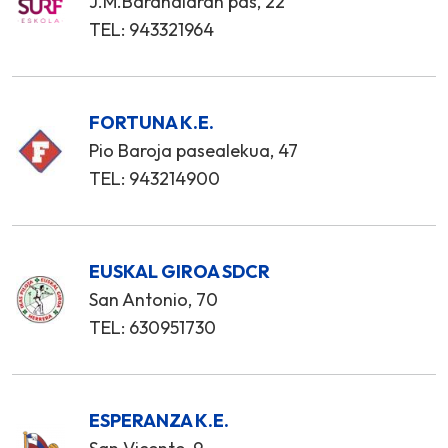
J.M.Barandiaran pas, 22
TEL: 943321964
FORTUNA K.E.
Pio Baroja pasealekua, 47
TEL: 943214900
EUSKAL GIROA SDCR
San Antonio, 70
TEL: 630951730
ESPERANZA K.E.