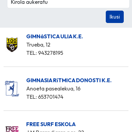
GIMNáSTICA ULIA K.E.
Trueba, 12
TEL: 943278195
GIMNASIA RíTMICA DONOSTI K.E.
Anoeta pasealekua, 16
TEL: 653701474
FREE SURF ESKOLA