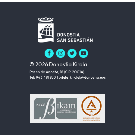
© 2026 Donostia Kirola
Paseo de Anoeta, 18 (C.P. 20014)
Tel:
943 481 850
|
udala_kirolak@donostia.eus