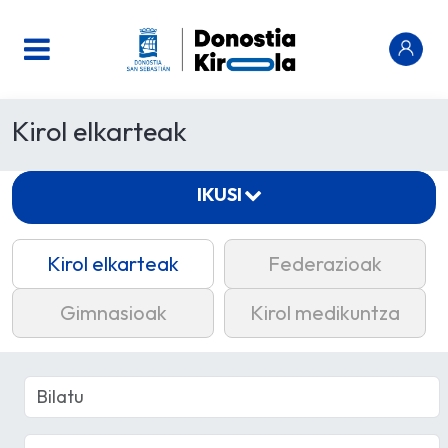
Kirol elkarteak
IKUSI
Kirol elkarteak
Federazioak
Gimnasioak
Kirol medikuntza