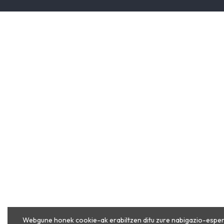
Webgune honek cookie-ak erabiltzen ditu zure nabigazio-esper