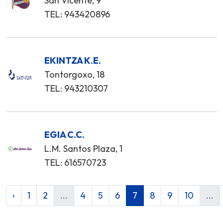
San Vicente, 9
TEL: 943420896
EKINTZA K.E.
Tontorgoxo, 18
TEL: 943210307
EGIA C.C.
L.M. Santos Plaza, 1
TEL: 616570723
‹
1
2
...
4
5
6
7
8
9
10
...