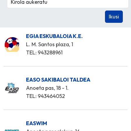
EGIA ESKUBALOIA K.E.
L. M. Santos plaza, 1
TEL: 943288961
EASO SAKIBALOI TALDEA
Anoeta pas, 18 - 1.
TEL: 943464052
EASWIM