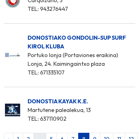
Carquizano, 3
TEL: 943276447
DONOSTIAKO GONDOLIN-SUP SURF
KIROL KLUBA
Portuko lonja (Portaviones eraikina)
Lonja, 24. Kaimingaintxo plaza
TEL: 671335107
DONOSTIA KAYAK K.E.
Martutene palealekua, 13
TEL: 637110902