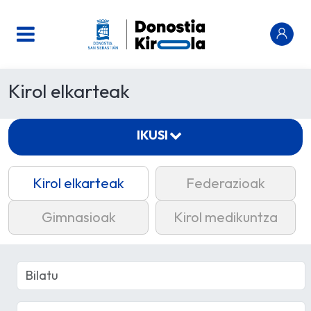
Kirol elkarteak
IKUSI
Kirol elkarteak
Federazioak
Gimnasioak
Kirol medikuntza