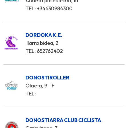
Anoeta pasealekua, 16
TEL: +34630984300
DORDOKA K.E.
Illarra bidea, 2
TEL: 652762402
DONOSTIROLLER
Olaeta, 9 - F
TEL:
DONOSTIARRA CLUB CICLISTA