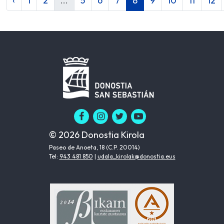
‹
1
2
...
5
6
7
8
9
10
11
12
© 2026 Donostia Kirola
Paseo de Anoeta, 18 (C.P. 20014)
Tel:
943 481 850
|
udala_kirolak@donostia.eus