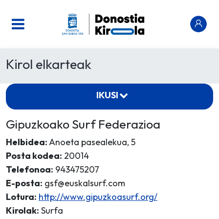
Kirol elkarteak
IKUSI
Gipuzkoako Surf Federazioa
Helbidea:
Anoeta pasealekua, 5
Posta kodea:
20014
Telefonoa:
943475207
E-posta:
gsf@euskalsurf.com
Lotura:
http://www.gipuzkoasurf.org/
Kirolak:
Surfa