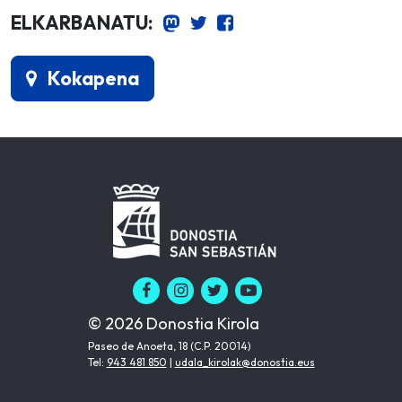
ELKARBANATU:
Kokapena
© 2026 Donostia Kirola
Paseo de Anoeta, 18 (C.P. 20014)
Tel:
943 481 850
|
udala_kirolak@donostia.eus