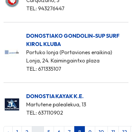
Carquizano, 3
TEL: 943276447
DONOSTIAKO GONDOLIN-SUP SURF
KIROL KLUBA
Portuko lonja (Portaviones eraikina)
Lonja, 24. Kaimingaintxo plaza
TEL: 671335107
DONOSTIA KAYAK K.E.
Martutene palealekua, 13
TEL: 637110902