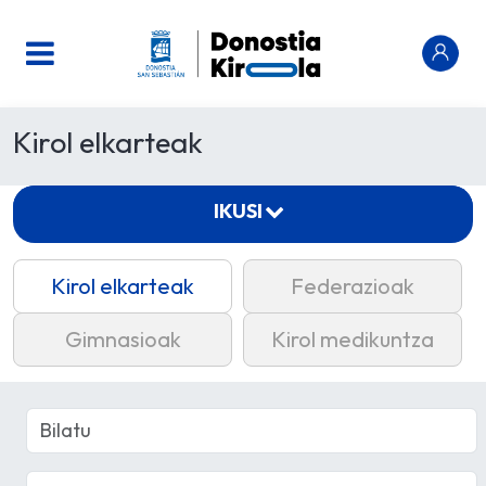
Kirol elkarteak
IKUSI
Kirol elkarteak
Federazioak
Gimnasioak
Kirol medikuntza