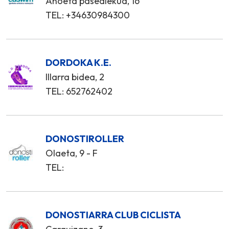
Anoeta pasealekua, 16
TEL: +34630984300
DORDOKA K.E.
Illarra bidea, 2
TEL: 652762402
DONOSTIROLLER
Olaeta, 9 - F
TEL:
DONOSTIARRA CLUB CICLISTA