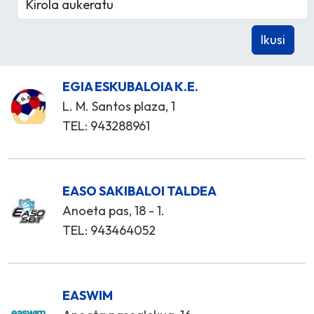
EGIA ESKUBALOIA K.E.
L. M. Santos plaza, 1
TEL: 943288961
EASO SAKIBALOI TALDEA
Anoeta pas, 18 - 1.
TEL: 943464052
EASWIM