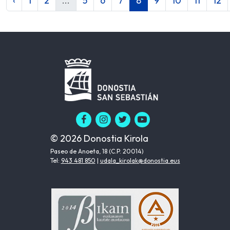
‹
1
2
...
5
6
7
8
9
10
11
12
© 2026 Donostia Kirola
Paseo de Anoeta, 18 (C.P. 20014)
Tel:
943 481 850
|
udala_kirolak@donostia.eus