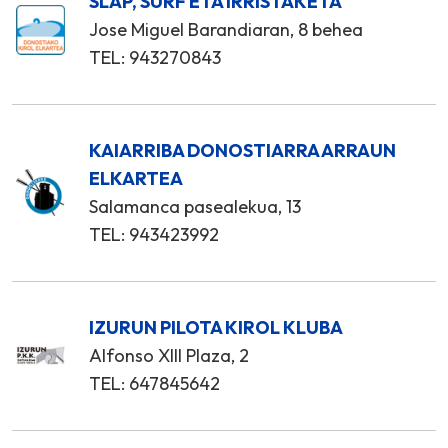
SLAP, SURF ETA IRRISTAKETA
Jose Miguel Barandiaran, 8 behea
TEL: 943270843
KAIARRIBA DONOSTIARRA ARRAUN
ELKARTEA
Salamanca pasealekua, 13
TEL: 943423992
IZURUN PILOTA KIROL KLUBA
Alfonso XIII Plaza, 2
TEL: 647845642