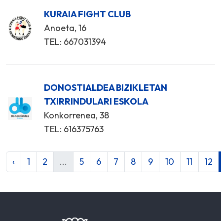
KURAIA FIGHT CLUB
Anoeta, 16
TEL: 667031394
DONOSTIALDEA BIZIKLETAN
TXIRRINDULARI ESKOLA
Konkorrenea, 38
TEL: 616375763
‹
1
2
...
5
6
7
8
9
10
11
12