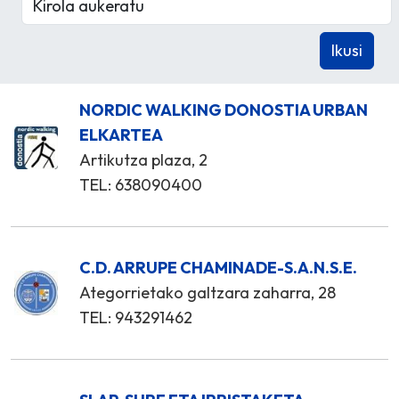
NORDIC WALKING DONOSTIA URBAN
ELKARTEA
Artikutza plaza, 2
TEL: 638090400
C.D. ARRUPE CHAMINADE-S.A.N.S.E.
Ategorrietako galtzara zaharra, 28
TEL: 943291462