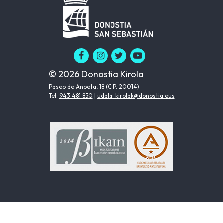
© 2026 Donostia Kirola
Paseo de Anoeta, 18 (C.P. 20014)
Tel:
943 481 850
|
udala_kirolak@donostia.eus