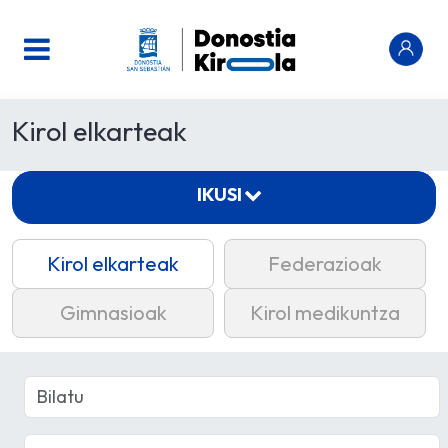
Kirol elkarteak
IKUSI
Kirol elkarteak
Federazioak
Gimnasioak
Kirol medikuntza