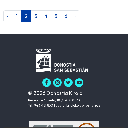
‹
1
2
3
4
5
6
›
© 2026 Donostia Kirola
Paseo de Anoeta, 18 (C.P. 20014)
Tel:
943 481 850
|
udala_kirolak@donostia.eus