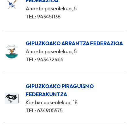
FEDERAZIOA
Anoeta pasealekua, 5
TEL: 943451138
GIPUZKOAKO ARRANTZA FEDERAZIOA
Anoeta pasealekua, 5
TEL: 943472466
GIPUZKOAKO PIRAGUISMO
FEDERAKUNTZA
Kontxa pasealekua, 18
TEL: 634905575