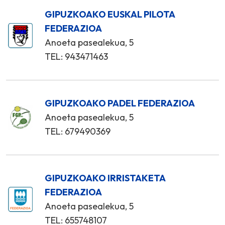
GIPUZKOAKO EUSKAL PILOTA
FEDERAZIOA
Anoeta pasealekua, 5
TEL: 943471463
GIPUZKOAKO PADEL FEDERAZIOA
Anoeta pasealekua, 5
TEL: 679490369
GIPUZKOAKO IRRISTAKETA
FEDERAZIOA
Anoeta pasealekua, 5
TEL: 655748107