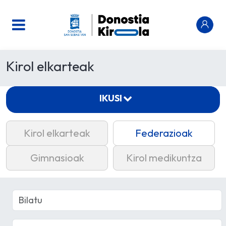
Kirol elkarteak
IKUSI
Kirol elkarteak
Federazioak
Gimnasioak
Kirol medikuntza