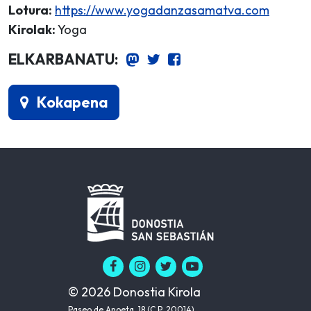
Lotura:
https://www.yogadanzasamatva.com
Kirolak:
Yoga
ELKARBANATU:
Kokapena
© 2026 Donostia Kirola
Paseo de Anoeta, 18 (C.P. 20014)