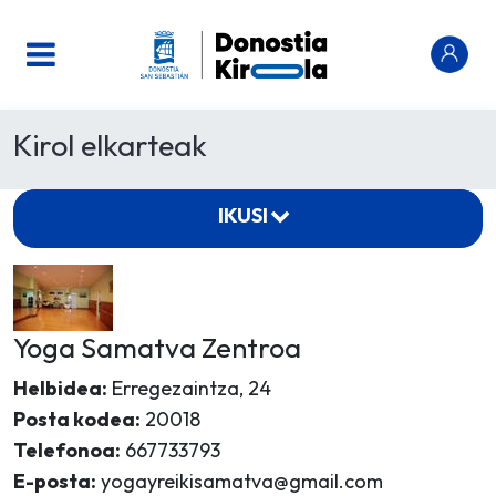
Kirol elkarteak
IKUSI
Yoga Samatva Zentroa
Helbidea:
Erregezaintza, 24
Posta kodea:
20018
Telefonoa:
667733793
E-posta:
yogayreikisamatva@gmail.com