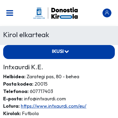
Kirol elkarteak
IKUSI
Intxaurdi K.E.
Helbidea:
Zarategi pas, 80 - behea
Posta kodea:
20015
Telefonoa:
607717403
E-posta:
info@intxaurdi.com
Lotura:
https://www.intxaurdi.com/eu/
Kirolak:
Futbola