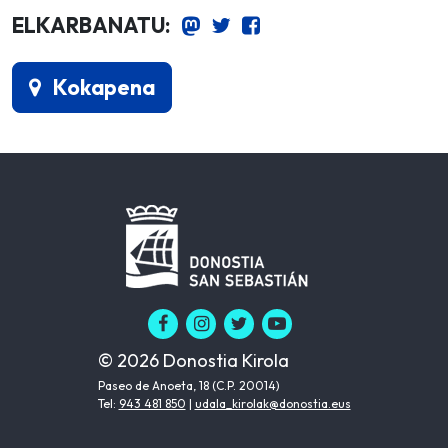
ELKARBANATU:
Kokapena
© 2026 Donostia Kirola
Paseo de Anoeta, 18 (C.P. 20014)
Tel:
943 481 850
|
udala_kirolak@donostia.eus