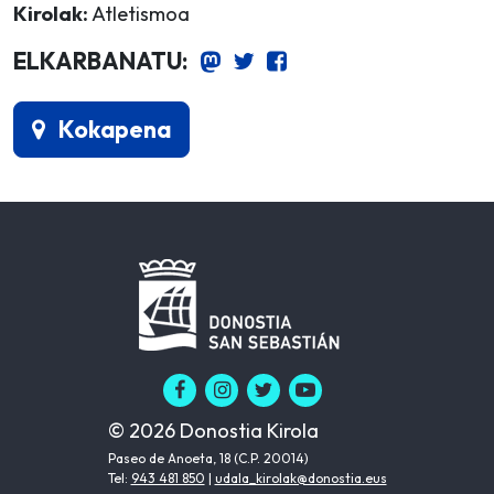
Kirolak:
Atletismoa
ELKARBANATU:
Kokapena
© 2026 Donostia Kirola
Paseo de Anoeta, 18 (C.P. 20014)
Tel:
943 481 850
|
udala_kirolak@donostia.eus