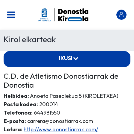
Kirol elkarteak
IKUSI
C.D. de Atletismo Donostiarrak de
Donostia
Helbidea:
Anoeta Pasealekua 5 (KIROLETXEA)
Posta kodea:
200014
Telefonoa:
644981550
E-posta:
carrera@donostiarrak.com
Lotura:
http://www.donostiarrak.com/