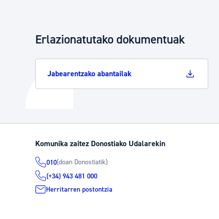
Erlazionatutako dokumentuak
Jabearentzako abantailak
Komunika zaitez Donostiako Udalarekin
(doan Donostiatik)
010
(+34) 943 481 000
Herritarren postontzia