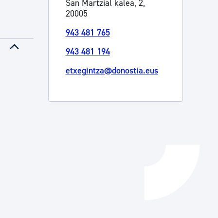
San Martzial kalea, 2,
20005
Izapideen katalogoa
943 481 765
943 481 194
Tramitaziorako laguntza
etxegintza@donostia.eus