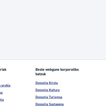
riak
Beste webgune korporatibo
batzuk
Donostia Kirola
 profila
Donostia Kultura
oa
Donostia Turismoa
tia
Donostia Sustapena