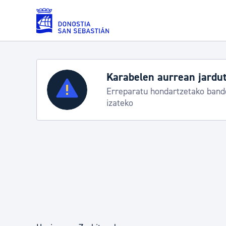
Eduki nagusira joan
Karabelen aurrean jardut
Zerbitzuak
Erreparatu hondartzetako bande
izateko
Errolda eta gai pertsonalak
Gizarte-zerbitzuak
Mugikortasuna