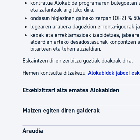
kontratua Alokabide programaren bulegoetan s
eta zalantzak argituko dira.
ondasun higiezinen gaineko zergan (OHZ) % 50e
legearen arabera dagozkion errenta-igoerak ja
kexak eta erreklamazioak izapidetzea, jabeare
alderdien arteko desadostasunak konpontzen sa
bitartean eta lehen auzialdian.
Eskaintzen diren zerbitzu guztiak doakoak dira.
Hemen kontsulta ditzakezu:
Alokabidek jabeei esk
Etxebizitzari alta ematea Alokabiden
Maizen egiten diren galderak
Araudia