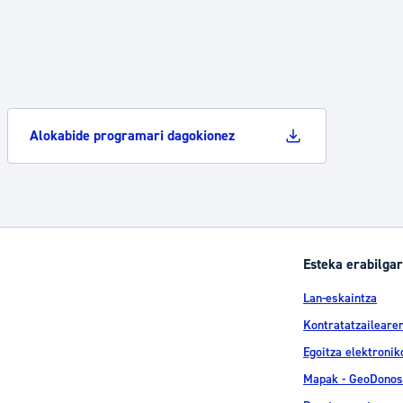
Alokabide programari dagokionez
Esteka erabilgar
Lan-eskaintza
Kontratatzailearen
Egoitza elektronik
Mapak - GeoDonos