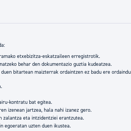
tea
Udal administrazioa
Iragarki ofizialen taula
Egutegi fiskala
enda
Gardentasun ataria
da:
amako etxebizitza-eskatzaileen erregistrotik.
inatzeko behar den dokumentazio guztia kudeatzea.
n duen bitartean maizterrak ordaintzen ez badu ere ordaindu
.
iru-kontratu bat egitea.
en izenean jartzea, hala nahi izanez gero.
 zalantza eta intzidentziei erantzutea.
in egoeratan uzten duen ikustea.