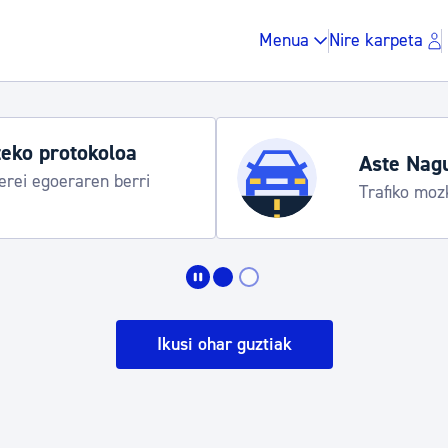
Menua
Nire karpeta
eko protokoloa
Aste Nag
rei egoeraren berri
Trafiko moz
Zergak eta isunak
Etxebizitza eta hirig
Ikusi ohar guztiak
Gune publikoa, ho