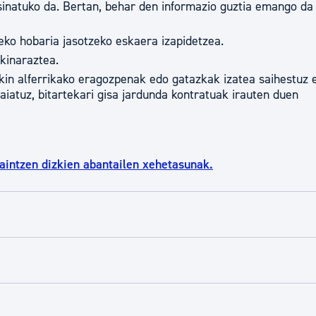
inatuko da. Bertan, behar den informazio guztia emango da
ko hobaria jasotzeko eskaera izapidetzea.
kinaraztea.
kin alferrikako eragozpenak edo gatazkak izatea saihestuz 
iatuz, bitartekari gisa jardunda kontratuak irauten duen
aintzen dizkien abantailen xehetasunak.