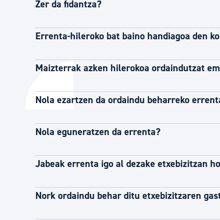
Zer da fidantza?
Errenta-hileroko bat baino handiagoa den ko
Maizterrak azken hilerokoa ordaindutzat em
Nola ezartzen da ordaindu beharreko errent
Nola eguneratzen da errenta?
Jabeak errenta igo al dezake etxebizitzan h
Nork ordaindu behar ditu etxebizitzaren ga