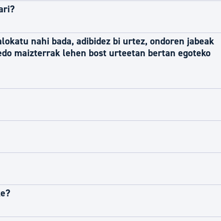
ari?
alokatu nahi bada, adibidez bi urtez, ondoren jabeak
 edo maizterrak lehen bost urteetan bertan egoteko
ke?