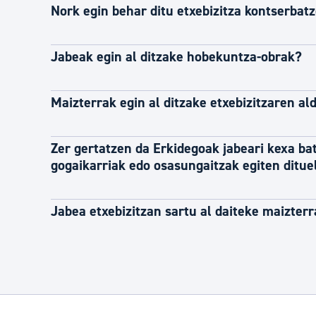
Nork egin behar ditu etxebizitza kontserbat
Jabeak egin al ditzake hobekuntza-obrak?
Maizterrak egin al ditzake etxebizitzaren a
Zer gertatzen da Erkidegoak jabeari kexa bat
gogaikarriak edo osasungaitzak egiten ditue
Jabea etxebizitzan sartu al daiteke maizter