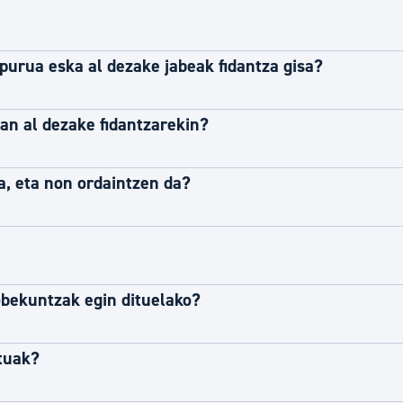
purua eska al dezake jabeak fidantza gisa?
an al dezake fidantzarekin?
a, eta non ordaintzen da?
obekuntzak egin dituelako?
stuak?