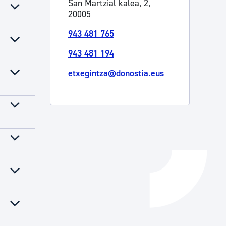
San Martzial kalea, 2,
20005
Izapideen katalogoa
943 481 765
943 481 194
Tramitaziorako laguntza
etxegintza@donostia.eus