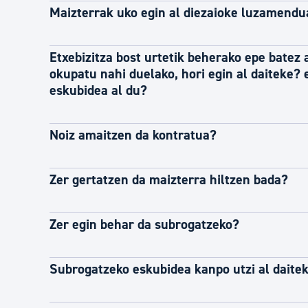
Maizterrak uko egin al diezaioke luzamendu
Etxebizitza bost urtetik beherako epe batez 
okupatu nahi duelako, hori egin al daiteke?
eskubidea al du?
Noiz amaitzen da kontratua?
Zer gertatzen da maizterra hiltzen bada?
Zer egin behar da subrogatzeko?
Subrogatzeko eskubidea kanpo utzi al daite