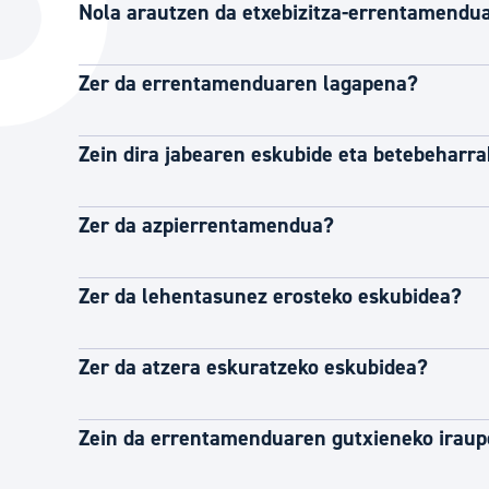
Nola arautzen da etxebizitza-errentamendu
Hiria
Aktualita
Hiria orain
Albisteak
Zer da errentamenduaren lagapena?
Hiria ezagutu
Abisuak
Etorkizuneko hiria
Kultur ag
Zein dira jabearen eskubide eta betebeharr
Zer da azpierrentamendua?
Zer da lehentasunez erosteko eskubidea?
Zer da atzera eskuratzeko eskubidea?
Zein da errentamenduaren gutxieneko irau