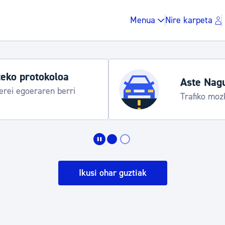
Menua
Nire karpeta
oa
Aste Nagusia 2026
erri
Trafiko mozketak eta garrai
Zergak eta isunak
Etxebizitza eta hirig
Ikusi ohar guztiak
Gune publikoa, ho