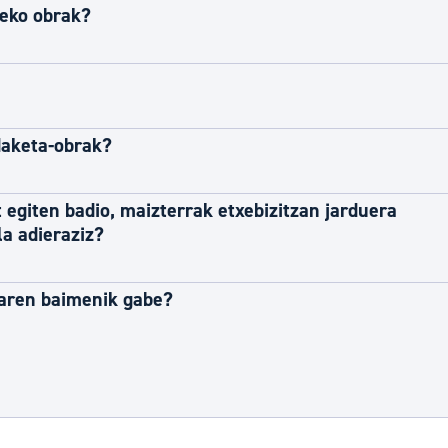
zeko obrak?
ldaketa-obrak?
 egiten badio, maizterrak etxebizitzan jarduera
la adieraziz?
raren baimenik gabe?