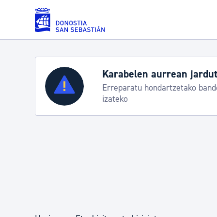
Eduki nagusira joan
Karabelen aurrean jarduteko protokol
Zerbitzuak
Erreparatu hondartzetako banderei egoeraren b
izateko
Errolda eta gai pertsonalak
Gizarte-zerbitzuak
Mugikortasuna